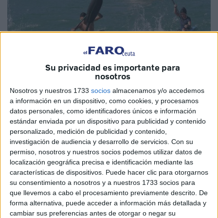
Su privacidad es importante para
nosotros
Nosotros y nuestros 1733
socios
almacenamos y/o accedemos
a información en un dispositivo, como cookies, y procesamos
datos personales, como identificadores únicos e información
estándar enviada por un dispositivo para publicidad y contenido
personalizado, medición de publicidad y contenido,
investigación de audiencia y desarrollo de servicios.
Con su
permiso, nosotros y nuestros socios podemos utilizar datos de
El club de
piragüismo
Los Delfines comenzarán este
localización geográfica precisa e identificación mediante las
lunes una nueva aventura con la Escuela de esta
características de dispositivos. Puede hacer clic para otorgarnos
modalidad deportiva. Después de cumplir con todos los
su consentimiento a nosotros y a nuestros 1733 socios para
protocolos de sanidad y seguridad que se requieren, para
que llevemos a cabo el procesamiento previamente descrito. De
forma alternativa, puede acceder a información más detallada y
poder incorporar al día a día la escuela de piragüismo.
cambiar sus preferencias antes de otorgar o negar su