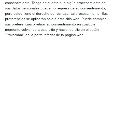
consentimiento.
Tenga en cuenta que algún procesamiento de
Se iniciarán los primeros entrenamientos con los horarios
sus datos personales puede no requerir de su consentimiento,
habituales de este club de piragüismo. Concretamente
pero usted tiene el derecho de rechazar tal procesamiento. Sus
son, de 16:00 a 18:00 horas de lunes a viernes, mientras
preferencias se aplicarán solo a este sitio web. Puede cambiar
que los fines de semana también se entrenará dos horas,
sus preferencias o retirar su consentimiento en cualquier
momento volviendo a este sitio y haciendo clic en el botón
pero de 10:00 a 12:00 horas.
"Privacidad" en la parte inferior de la página web.
Las paradas para recoger a los usuarios que entrenarán
serán las establecidas por toda la ciudad. Los Delfines
además quiere informar que, al igual que para poder
apuntarse, se pide que pasen por las oficinas del Instituto
Ceutí de Deportes que están en el pabellón ‘
Guillermo
Molina
’.
Es una buena oportunidad para los amantes de esta
deporte, vuelvan a coger la pala y lanzarse a las aguas del
pantano. El club pone a disponían de todos las máximas
medidas de seguridad, para que se sientan cómodos a la
hora de practicar piragüismo.