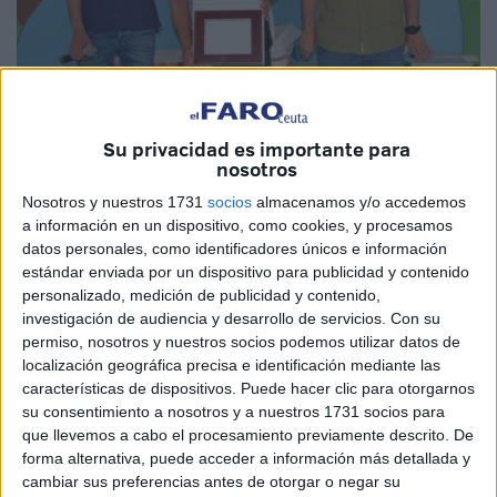
Imagen cedida
Su privacidad es importante para
nosotros
Nosotros y nuestros 1731
socios
almacenamos y/o accedemos
a información en un dispositivo, como cookies, y procesamos
Hoy nos hemos reunido para celebrar un logro muy
datos personales, como identificadores únicos e información
especial, pero también para rendir homenaje a una
estándar enviada por un dispositivo para publicidad y contenido
personalizado, medición de publicidad y contenido,
persona cuya dedicación y generosidad han tenido un
investigación de audiencia y desarrollo de servicios.
Con su
impacto profundo en nuestra comunidad. Me refiero a
permiso, nosotros y nuestros socios podemos utilizar datos de
nuestro querido vecino Abdelmalik.
localización geográfica precisa e identificación mediante las
características de dispositivos. Puede hacer clic para otorgarnos
Abdelmalik, tu compromiso con la barriada Príncipe
su consentimiento a nosotros y a nuestros 1731 socios para
Alfonso ha sido un ejemplo inspirador para todos nosotros.
que llevemos a cabo el procesamiento previamente descrito. De
forma alternativa, puede acceder a información más detallada y
Siempre has estado dispuesto a ayudar, sin importar la
cambiar sus preferencias antes de otorgar o negar su
hora ni la dificultad de la tarea. Ya sea colaborando en