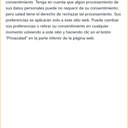
consentimiento.
Tenga en cuenta que algún procesamiento de
actividades comunitarias, en proyectos de mejora del
sus datos personales puede no requerir de su consentimiento,
barrio, o simplemente brindando una mano amiga a quien
pero usted tiene el derecho de rechazar tal procesamiento. Sus
lo necesitara, tu presencia ha sido una constante fuente de
preferencias se aplicarán solo a este sitio web. Puede cambiar
sus preferencias o retirar su consentimiento en cualquier
apoyo y optimismo.
momento volviendo a este sitio y haciendo clic en el botón
"Privacidad" en la parte inferior de la página web.
Tu labor incansable ha contribuido de manera significativa
a la transformación de nuestro barrio El Príncipe. Gracias a
ti, nuestras calles son más seguras, nuestros espacios
públicos más agradables, y nuestra comunidad más unida.
Has demostrado que con esfuerzo y dedicación, es posible
hacer una diferencia real y duradera.
Queremos agradecerte de todo corazón por tu
desinteresada dedicación. Has sembrado semillas de
cambio que continuarán creciendo y floreciendo en los
años venideros. Tu espíritu generoso y tu incansable
energía han dejado una huella imborrable en cada uno de
nosotros.