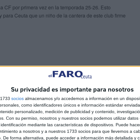
ada CF por primera vez en la temporada 25-26. Esto
y para Ceuta que un niño de la cantera de este club firme
nte en el Campeonato de España de Selecciones
u corta edad. Y ahora, en la Mad Cup, ha certificado su
Su privacidad es importante para nosotros
gador de su categoría además de ser el máximo goleador.
s 1733
socios
almacenamos y/o accedemos a información en un disposit
sonales, como identificadores únicos e información estándar enviada 
ntenido personalizado, medición de publicidad y contenido, investigaci
os.
Con su permiso, nosotros y nuestros socios podemos utilizar datos 
identificación mediante las características de dispositivos. Puede hacer
ntimiento a nosotros y a nuestros 1733 socios para que llevemos a ca
. De forma alternativa, puede acceder a información más detallada y 