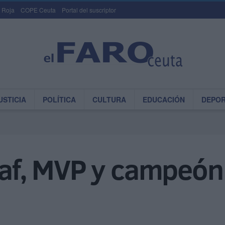
 Roja
COPE Ceuta
Portal del suscriptor
USTICIA
POLÍTICA
CULTURA
EDUCACIÓN
DEPO
laf, MVP y campeón