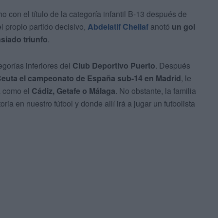
o con el título de la categoría infantil B-13 después de
el propio partido decisivo,
Abdelatif Chellaf
anotó
un gol
nsiado triunfo
.
egorías inferiores del
Club Deportivo Puerto
. Después
Ceuta el campeonato de España sub-14 en Madrid
, le
a como el
Cádiz, Getafe o Málaga
. No obstante, la familia
ia en nuestro fútbol y donde allí irá a jugar un futbolista