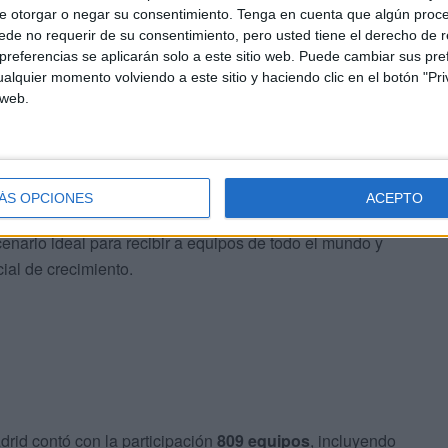
e otorgar o negar su consentimiento.
Tenga en cuenta que algún proc
de no requerir de su consentimiento, pero usted tiene el derecho de r
referencias se aplicarán solo a este sitio web. Puede cambiar sus pref
alquier momento volviendo a este sitio y haciendo clic en el botón "Pri
ALL
se ha consolidado como uno de los torneos de
 web.
onal como internacional, demostrando un enorme potencial
d
, con su sede principal en la Ciudad Deportiva Alcalá
ÁS OPCIONES
ACEPTO
stratégica y las extraordinarias instalaciones de la
nario ideal para recibir a equipos de todo el mundo y
ial de crecimiento.
drid contó con la participación
809 equipos
, incluyendo