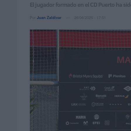
El jugador formado en el CD Puerto ha si
Por
Juan Zaldívar
26/06/2025 - 17:51