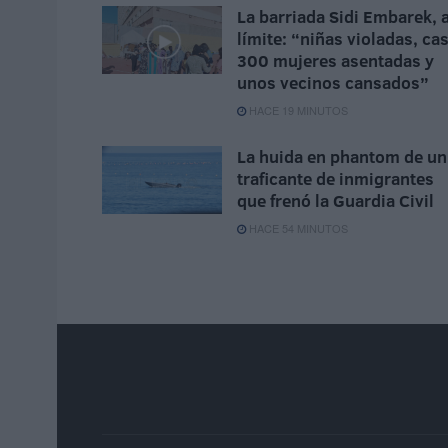
La barriada Sidi Embarek, a
límite: “niñas violadas, cas
300 mujeres asentadas y
unos vecinos cansados”
HACE 19 MINUTOS
La huida en phantom de un
traficante de inmigrantes
que frenó la Guardia Civil
HACE 54 MINUTOS