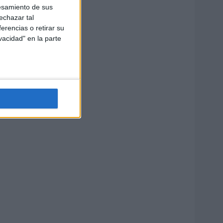
esamiento de sus
echazar tal
erencias o retirar su
vacidad" en la parte