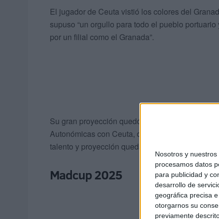
El jugador de Ceuta vistió los colores del Gran
supuso “un orgullo para todo el pueblo portuario 
por un filial como el Granada”.
Su gran proyección quedó patente, especialme
Autonómicas con Ceuta, donde brilló a pesar de s
talento y proyección quedando como el mejor ju
Nosotros y nuestro
procesamos datos per
Madcup 2025
para publicidad y co
desarrollo de servici
geográfica precisa e 
otorgarnos su conse
previamente descrito