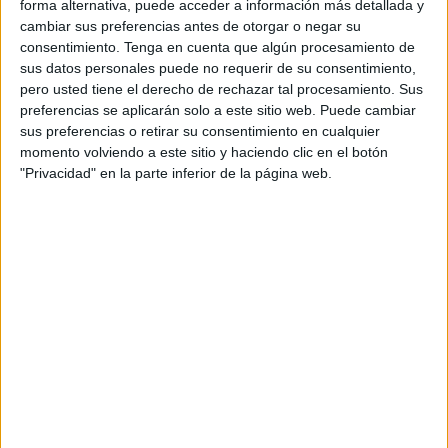
nacionales.
forma alternativa, puede acceder a información más detallada y
Torres Piñeyro afirmó que tanto el Ministerio de Defensa
cambiar sus preferencias antes de otorgar o negar su
consentimiento.
Tenga en cuenta que algún procesamiento de
como la Armada “tratan de responder” a todas las
sus datos personales puede no requerir de su consentimiento,
invitaciones de visita “en el momento en que se puede”,
pero usted tiene el derecho de rechazar tal procesamiento. Sus
aunque las escalas en puertos nacionales son más
preferencias se aplicarán solo a este sitio web. Puede cambiar
difíciles porque el viaje está enfocado para que se lleven a
sus preferencias o retirar su consentimiento en cualquier
momento volviendo a este sitio y haciendo clic en el botón
cabo en extranjeros, “donde también cuesta repetir”. En
"Privacidad" en la parte inferior de la página web.
sus 88 años, el buque ha estado “en 70 países distintos y
más de 200 puertos”.
El capitán de navío explicó que este buque tiene
encomendada la tarea de formación de alumnos, de los
guardias marinas. Éstos cursan estudios en la Escuela
Naval de Marín y en el cuarto de los cincos cursos que
dura, embarcan para continuar con el aprendizaje teórico y
poner en práctica determinadas materias, como la
astronomía, la navegación o la meteorología.
Torres Piñeyro añadió que desde hace tres años, la
Armada ha apostado por que este barco se dedique