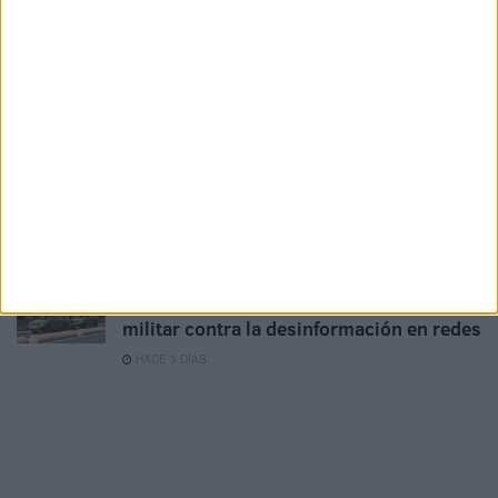
HACE 2 DÍAS
Las críticas por las bolsas de comida de
los militares en Ceuta obligan a revisar
las raciones
HACE 3 DÍAS
Adjudicadas las obras para renovar la
red de agua en las viviendas militares de
la avenida Otero
HACE 3 DÍAS
El asesoramiento profesional: el escudo
militar contra la desinformación en redes
HACE 3 DÍAS