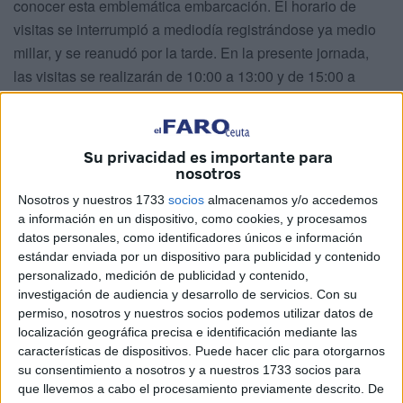
conocer esta emblemática embarcación. El horario de
visitas se interrumpió a mediodía registrándose ya medio
millar, y se reanudó por la tarde. En la presente jornada,
las visitas se realizarán de 10:00 a 13:00 y de 15:00 a
18:00.
La visita del buque a la ciudad se produce en su LXXXVI
Crucero de Instrucción y es la tercera vez en su historia
Su privacidad es importante para
que llega a Ceuta –la última fue en 1953–. “El barco viene
nosotros
siempre que puede, lo que pasa es que es tan conocido y
Nosotros y nuestros 1733
socios
almacenamos y/o accedemos
son tantas las invitaciones que hay que atender que se
a información en un dispositivo, como cookies, y procesamos
comprende que pasen años sin volver a un puerto, pero ya
datos personales, como identificadores únicos e información
estándar enviada por un dispositivo para publicidad y contenido
teníamos ganas de volver a Ceuta, porque hacía mucho de
personalizado, medición de publicidad y contenido,
la última visita”, manifestó en declaraciones a los
investigación de audiencia y desarrollo de servicios.
Con su
periodistas el comandante del buque, el capitán de navío
permiso, nosotros y nuestros socios podemos utilizar datos de
Enrique Torres Piñeyro, quien añadió que este barco, que
localización geográfica precisa e identificación mediante las
características de dispositivos. Puede hacer clic para otorgarnos
es “un emblema, un símbolo, una leyenda de los mares”,
su consentimiento a nosotros y a nuestros 1733 socios para
es requerido en numerosos puertos extranjeros y
que llevemos a cabo el procesamiento previamente descrito. De