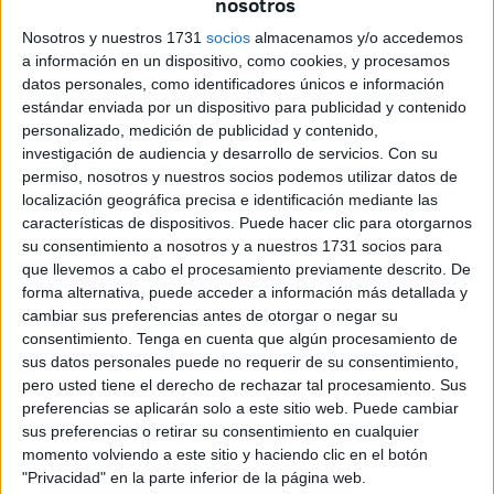
nosotros
energía nuclear y otras armas de destrucción masiva”.
Nosotros y nuestros 1731
socios
almacenamos y/o accedemos
En 1947, este Boletín incluye el “Doosmsday clock” (Reloj
a información en un dispositivo, como cookies, y procesamos
del Juicio Final), también llamado “Reloj del fin del mundo”
datos personales, como identificadores únicos e información
y se adopta, lógicamente, como símbolo un reloj que se
estándar enviada por un dispositivo para publicidad y contenido
personalizado, medición de publicidad y contenido,
acerca a la medianoche. El concepto es el peligro militar
investigación de audiencia y desarrollo de servicios.
Con su
representado por una cuenta atrás en la que las doce de la
permiso, nosotros y nuestros socios podemos utilizar datos de
noche simboliza el apocalipsis.
localización geográfica precisa e identificación mediante las
características de dispositivos. Puede hacer clic para otorgarnos
Como se pretende transmitir una imagen de peligro por el
su consentimiento a nosotros y a nuestros 1731 socios para
inicio de la Guerra Fría, se sitúa la hora en las 23:53.
que llevemos a cabo el procesamiento previamente descrito. De
forma alternativa, puede acceder a información más detallada y
Así, desde 1949, se avanza el minutero en función de las
cambiar sus preferencias antes de otorgar o negar su
consentimiento.
Tenga en cuenta que algún procesamiento de
crisis que van surgiendo, o de retrasa cuando éstas
sus datos personales puede no requerir de su consentimiento,
desaparecen. Desde entonces, el “Reloj del Juicio Final”
pero usted tiene el derecho de rechazar tal procesamiento. Sus
no ha cesado de moverse, la mayoría de las veces hacia
preferencias se aplicarán solo a este sitio web. Puede cambiar
las 00:00.
sus preferencias o retirar su consentimiento en cualquier
momento volviendo a este sitio y haciendo clic en el botón
Los principales factores tenidos en cuenta para el
"Privacidad" en la parte inferior de la página web.