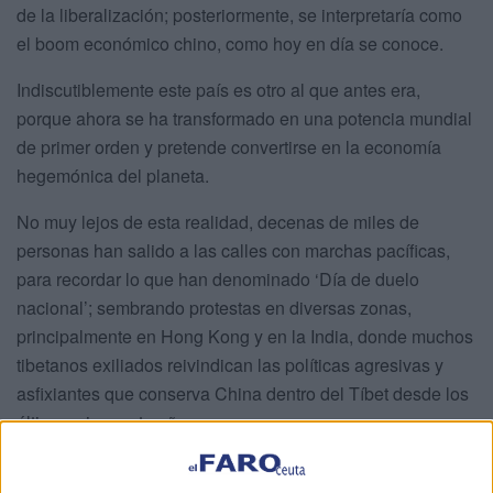
de la liberalización; posteriormente, se interpretaría como
el boom económico chino, como hoy en día se conoce.
Indiscutiblemente este país es otro al que antes era,
porque ahora se ha transformado en una potencia mundial
de primer orden y pretende convertirse en la economía
hegemónica del planeta.
No muy lejos de esta realidad, decenas de miles de
personas han salido a las calles con marchas pacíficas,
para recordar lo que han denominado ‘Día de duelo
nacional’; sembrando protestas en diversas zonas,
principalmente en Hong Kong y en la India, donde muchos
tibetanos exiliados reivindican las políticas agresivas y
asfixiantes que conserva China dentro del Tíbet desde los
últimos cincuenta años.
Y es que, un componente que podría implicar graves