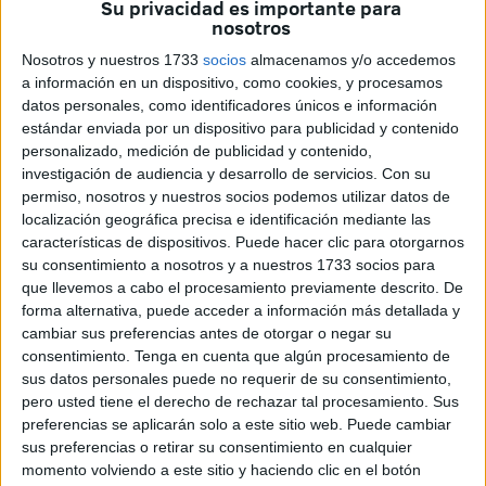
turbulencias para este sistema, es precisamente Hong
Su privacidad es importante para
nosotros
Kong, inmerso en su peor crisis desde 1997; un territorio
semiautónomo que censura el naufragio de las libertades
Nosotros y nuestros 1733
socios
almacenamos y/o accedemos
a información en un dispositivo, como cookies, y procesamos
en un conflicto identitario, con una progresiva injerencia de
datos personales, como identificadores únicos e información
Pekín en las cuestiones de esta región.
estándar enviada por un dispositivo para publicidad y contenido
personalizado, medición de publicidad y contenido,
Si bien, Hong Kong, oficialmente Región Administrativa
investigación de audiencia y desarrollo de servicios.
Con su
Especial de la República Popular China, perderá su
permiso, nosotros y nuestros socios podemos utilizar datos de
autonomía en el año 2047, los efectos políticos que
localización geográfica precisa e identificación mediante las
características de dispositivos. Puede hacer clic para otorgarnos
pudiese causar esta coyuntura salpicaría la vertiente
su consentimiento a nosotros y a nuestros 1733 socios para
económica, ya que este lugar singular es un centro
que llevemos a cabo el procesamiento previamente descrito. De
financiero internacional y una puerta de acceso de
forma alternativa, puede acceder a información más detallada y
importantes capitales e inversión.
cambiar sus preferencias antes de otorgar o negar su
consentimiento.
Tenga en cuenta que algún procesamiento de
La estampa de este espacio en el entorno geopolítico, es
sus datos personales puede no requerir de su consentimiento,
pero usted tiene el derecho de rechazar tal procesamiento. Sus
un aval institucional para las firmas extranjeras con
preferencias se aplicarán solo a este sitio web. Puede cambiar
relación al gigante asiático, lo que abre una incógnita, si
sus preferencias o retirar su consentimiento en cualquier
en verdad China estará capacitada para reproducir las
momento volviendo a este sitio y haciendo clic en el botón