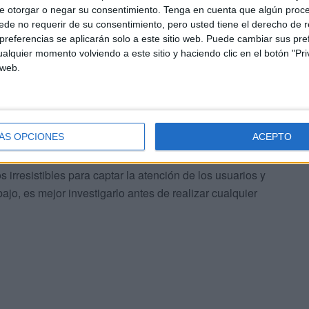
e otorgar o negar su consentimiento.
Tenga en cuenta que algún proc
de no requerir de su consentimiento, pero usted tiene el derecho de r
referencias se aplicarán solo a este sitio web. Puede cambiar sus pref
alquier momento volviendo a este sitio y haciendo clic en el botón "Pri
 web.
ÁS OPCIONES
ACEPTO
ofertas que parecen demasiado buenas para ser reales.
irresistibles para captar la atención de los usuarios y
jo, es mejor investigarlo antes de realizar cualquier