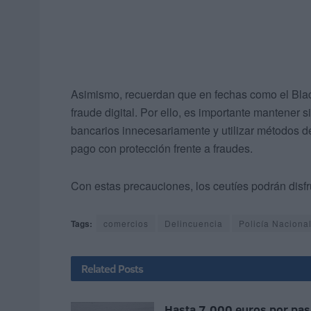
Asimismo, recuerdan que en fechas como el Black
fraude digital. Por ello, es importante mantener 
bancarios innecesariamente y utilizar métodos d
pago con protección frente a fraudes.
Con estas precauciones, los ceutíes podrán disfr
Tags:
comercios
Delincuencia
Policía Naciona
Related
Posts
Hasta 7.000 euros por pas