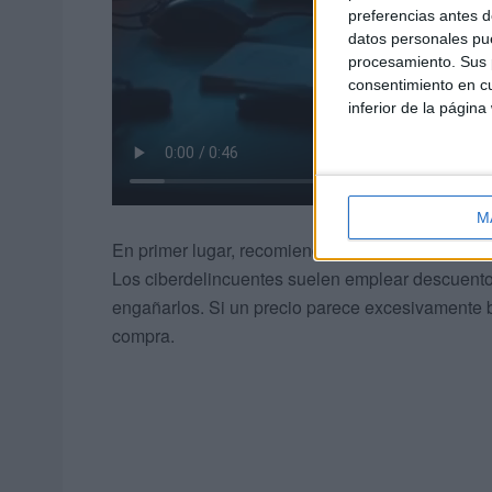
preferencias antes d
datos personales pue
procesamiento. Sus p
consentimiento en cu
inferior de la página
M
En primer lugar, recomiendan desconfiar de las 
Los ciberdelincuentes suelen emplear descuentos 
engañarlos. Si un precio parece excesivamente ba
compra.