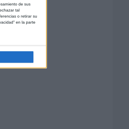
esamiento de sus
echazar tal
erencias o retirar su
vacidad" en la parte