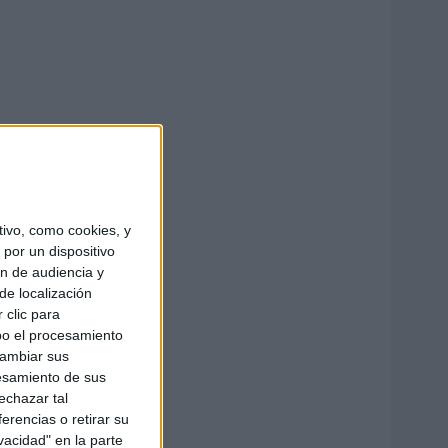
ivo, como cookies, y
por un dispositivo
ón de audiencia y
de localización
 clic para
bo el procesamiento
cambiar sus
esamiento de sus
echazar tal
erencias o retirar su
vacidad" en la parte