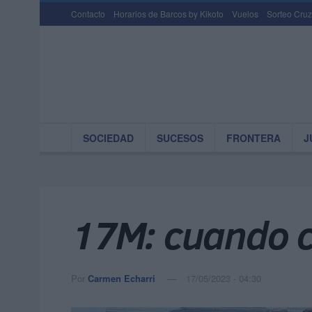
Contacto
Horarios de Barcos by Kikoto
Vuelos
Sorteo Cruz
SOCIEDAD
SUCESOS
FRONTERA
J
17M: cuando c
Por
Carmen Echarri
17/05/2023 - 04:30