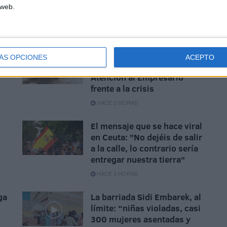
 web.
La Cámara de Comercio de
ÁS OPCIONES
ACEPTO
n
Ceuta crea la Oficina de
Atención al Empresario
frente a la crisis
HACE 2 HORAS
El mensaje que se hace viral
en Ceuta: "No dejéis de salir
a la calle, lo contrario sería
entregar nuestra tierra"
HACE 3 HORAS
ga
La barriada Sidi Embarek, al
límite: “niñas violadas, casi
300 mujeres asentadas y