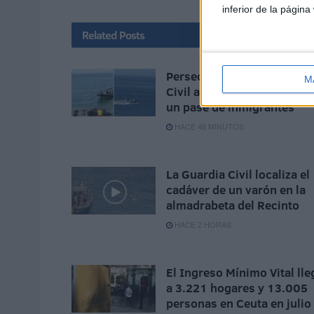
inferior de la página
Related
Posts
Persecución de la Guardia
M
Civil a una moto de agua e
un pase de inmigrantes
HACE 46 MINUTOS
La Guardia Civil localiza el
cadáver de un varón en la
almadrabeta del Recinto
HACE 2 HORAS
El Ingreso Mínimo Vital lle
a 3.221 hogares y 13.005
personas en Ceuta en julio