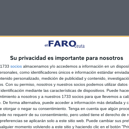
en nuestras mentes, en nuestras conciencias y
or sabia y de ella debemos aprender a comprobar quiénes
Su privacidad es importante para nosotros
lso a nuestra ciudad y al resto de España y quienes solo
s 1733
socios
almacenamos y/o accedemos a información en un disposit
allo para protestar, criticar, entorpecer, calentar y
sonales, como identificadores únicos e información estándar enviada 
fán de mirarse al ombligo que tienen muchos olvidando
ntenido personalizado, medición de publicidad y contenido, investigaci
viviendo.
os.
Con su permiso, nosotros y nuestros socios podemos utilizar datos 
identificación mediante las características de dispositivos. Puede hacer
ntimiento a nosotros y a nuestros 1733 socios para que llevemos a ca
. De forma alternativa, puede acceder a información más detallada y 
e otorgar o negar su consentimiento.
Tenga en cuenta que algún proc
de no requerir de su consentimiento, pero usted tiene el derecho de r
referencias se aplicarán solo a este sitio web. Puede cambiar sus pref
alquier momento volviendo a este sitio y haciendo clic en el botón "Pri