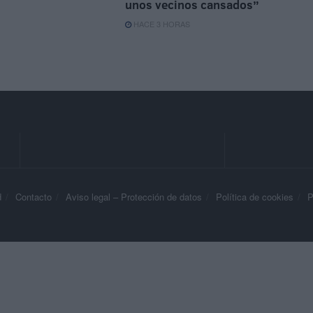
unos vecinos cansados”
HACE 3 HORAS
d
Contacto
Aviso legal – Protección de datos
Política de cookies
P