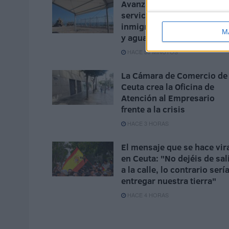
Avanza la instalación de
servicios básicos para
inmigrantes: una carpa, lu
M
y agua
HACE 56 MINUTOS
La Cámara de Comercio de
Ceuta crea la Oficina de
Atención al Empresario
frente a la crisis
HACE 3 HORAS
El mensaje que se hace vir
en Ceuta: "No dejéis de sal
a la calle, lo contrario serí
entregar nuestra tierra"
HACE 4 HORAS