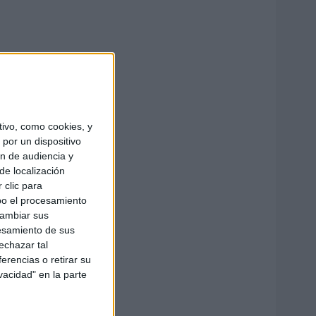
ivo, como cookies, y
por un dispositivo
ón de audiencia y
de localización
 clic para
bo el procesamiento
cambiar sus
esamiento de sus
echazar tal
erencias o retirar su
vacidad" en la parte