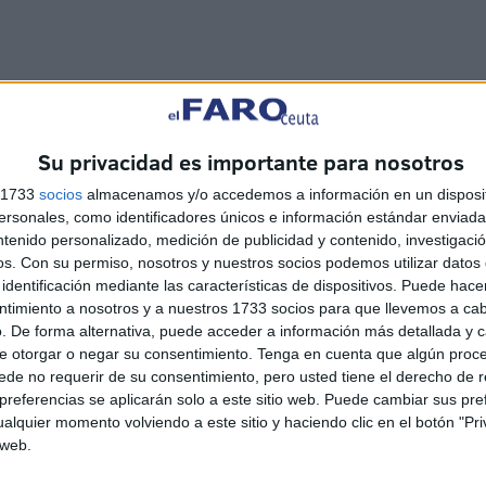
a recordar lo que tenemos, la esencia de una Legión que
Su privacidad es importante para nosotros
n el respeto al pasado glorioso que mantiene con
s 1733
socios
almacenamos y/o accedemos a información en un disposit
sonales, como identificadores únicos e información estándar enviada 
ntenido personalizado, medición de publicidad y contenido, investigaci
os.
Con su permiso, nosotros y nuestros socios podemos utilizar datos 
identificación mediante las características de dispositivos. Puede hacer
ntimiento a nosotros y a nuestros 1733 socios para que llevemos a ca
. De forma alternativa, puede acceder a información más detallada y 
e otorgar o negar su consentimiento.
Tenga en cuenta que algún proc
de no requerir de su consentimiento, pero usted tiene el derecho de r
referencias se aplicarán solo a este sitio web. Puede cambiar sus pref
alquier momento volviendo a este sitio y haciendo clic en el botón "Pri
 web.