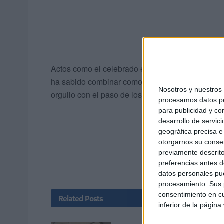
Actos como el celebrado este viernes sirven par
ha sabido combinar como nadie la modernidad co
Nosotros y nuestro
orgullo con el paso de los años.
procesamos datos per
para publicidad y co
desarrollo de servici
geográfica precisa e 
otorgarnos su conse
previamente descrito
preferencias antes d
datos personales pue
procesamiento. Sus p
consentimiento en cu
Related
Posts
inferior de la página