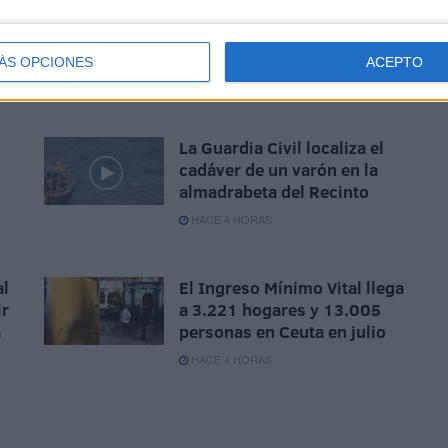
Persecución de la Guardia
Civil a una moto de agua en
z
un pase de inmigrantes
ÁS OPCIONES
ACEPTO
HACE 2 HORAS
La Guardia Civil localiza el
cadáver de un varón en la
almadrabeta del Recinto
HACE 4 HORAS
al
El Ingreso Mínimo Vital llega
ir
a 3.221 hogares y 13.005
a
personas en Ceuta en julio
HACE 4 HORAS