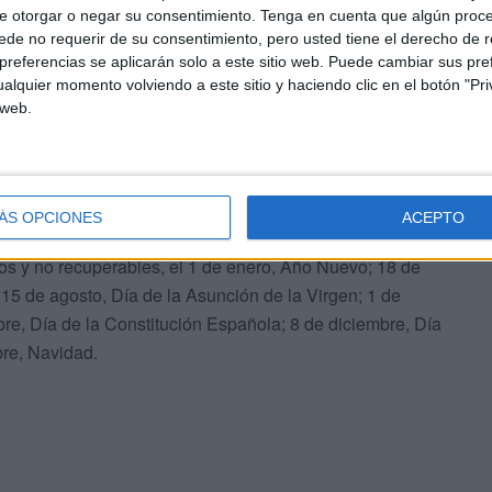
e otorgar o negar su consentimiento.
Tenga en cuenta que algún proc
de no requerir de su consentimiento, pero usted tiene el derecho de r
referencias se aplicarán solo a este sitio web. Puede cambiar sus pref
alquier momento volviendo a este sitio y haciendo clic en el botón "Pri
 web.
rmaciones
ÁS OPCIONES
ACEPTO
obierno y respaldada por PSOE, MDyC, Ceuta Ya! y los
idos y no recuperables, el 1 de enero, Año Nuevo; 18 de
 15 de agosto, Día de la Asunción de la Virgen; 1 de
re, Día de la Constitución Española; 8 de diciembre, Día
bre, Navidad.