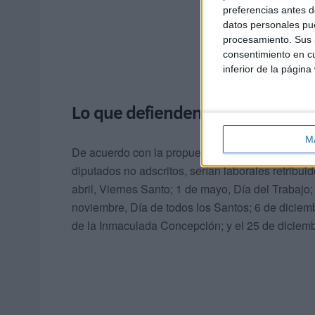
preferencias antes d
datos personales pue
procesamiento. Sus p
consentimiento en cu
inferior de la página
Lo que defienden las demás fo
M
De acuerdo con la propuesta defendida por el G
diputados no adscritos, serían laborales retribu
abril, Viernes Santo; 1 de mayo, Día del Trabajo;
noviembre, Día de todos los Santos; 6 de diciemb
de la Inmaculada Concepción; y el 25 de diciem