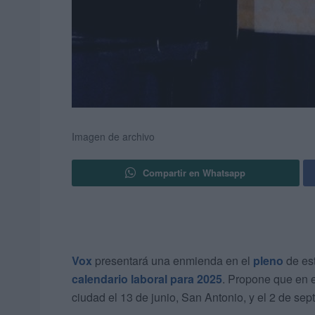
Imagen de archivo
Compartir en Whatsapp
Vox
presentará una enmienda en el
pleno
de est
calendario laboral para 2025
. Propone que en e
ciudad el 13 de junio, San Antonio, y el 2 de se