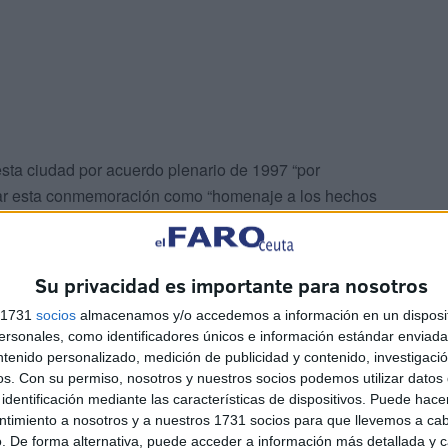
esta ciudad por acuerdo plenario de 1997 “por
alar esta conmemoración como “homenaje a los hechos
primera vez, la ciudad inicia su proceso en la historia
bra gobernador a Pedro de Meneses, siendo también el
ímbolos tan arraigados en la ciudad como nuestro
Su privacidad es importante para nosotros
rnadores”, exponen.
s 1731
socios
almacenamos y/o accedemos a información en un disposit
sonales, como identificadores únicos e información estándar enviada 
, José Luis Gómez Barceló, con las que aludía a la figura
ntenido personalizado, medición de publicidad y contenido, investigaci
los caballeros que dejaron en la ciudad, para
os.
Con su permiso, nosotros y nuestros socios podemos utilizar datos 
identificación mediante las características de dispositivos. Puede hacer
encontrado en la ciudad portuguesa de Ceuta, creando
ntimiento a nosotros y a nuestros 1731 socios para que llevemos a ca
iudad que nacía en ese momento”.
. De forma alternativa, puede acceder a información más detallada y 