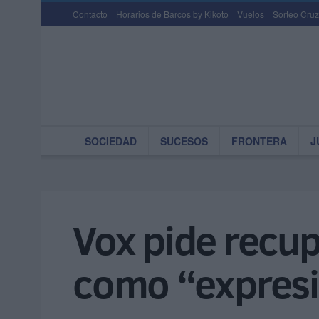
Contacto
Horarios de Barcos by Kikoto
Vuelos
Sorteo Cruz
SOCIEDAD
SUCESOS
FRONTERA
J
Vox pide recupe
como “expresió