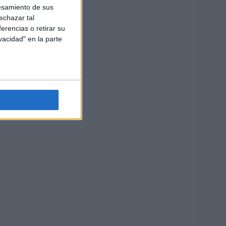
esamiento de sus
echazar tal
erencias o retirar su
vacidad" en la parte