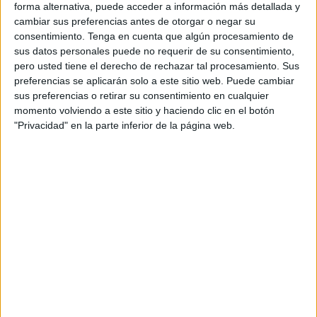
había amenazado en el mítico pleno que dio la vuelta a
forma alternativa, puede acceder a información más detallada y
todo el país por
el enfrentamiento entre el diputado
cambiar sus preferencias antes de otorgar o negar su
consentimiento.
Tenga en cuenta que algún procesamiento de
Francisco Ruiz y Mohamed Alí.
En una nota de prensa
sus datos personales puede no requerir de su consentimiento,
aclaran que “los denunciantes, miembros del Grupo
pero usted tiene el derecho de rechazar tal procesamiento. Sus
Parlamentario Vox en la Asamblea de Ceuta, presentaron
preferencias se aplicarán solo a este sitio web. Puede cambiar
una denuncia ante los hechos ocurridos en la Asamblea el
sus preferencias o retirar su consentimiento en cualquier
día 29 de enero de 2020”.
momento volviendo a este sitio y haciendo clic en el botón
"Privacidad" en la parte inferior de la página web.
Añaden que en la denuncia, “se presentaron todas las
pruebas audiovisuales que el grupo pudo conseguir,
solicitando al Juzgado que recabara atestado a la Policía
Local y Policía Nacional para identificar correctamente a
los presuntos autores de los hechos. En el momento en
que fueron a declarar los investigados, en julio de 2020, el
letrado de los denunciantes manifestó en sede judicial que
Mohamed Mustafa no había sido la persona que había
incurrido en los hechos que se señalaban en la denuncia”,
sentencian.