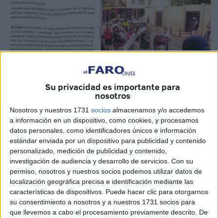
Su privacidad es importante para
nosotros
Nosotros y nuestros 1731
socios
almacenamos y/o accedemos
a información en un dispositivo, como cookies, y procesamos
datos personales, como identificadores únicos e información
estándar enviada por un dispositivo para publicidad y contenido
personalizado, medición de publicidad y contenido,
investigación de audiencia y desarrollo de servicios.
Con su
permiso, nosotros y nuestros socios podemos utilizar datos de
Vox-Ceuta
ha remitido un comunicado para asegurar que
localización geográfica precisa e identificación mediante las
características de dispositivos. Puede hacer clic para otorgarnos
ellos nunca fueron los que señalaron al asesor de
su consentimiento a nosotros y a nuestros 1731 socios para
Caballas
, Mohamed Mustafa, como la persona que les
que llevemos a cabo el procesamiento previamente descrito. De