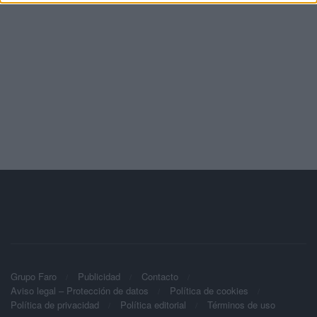
Grupo Faro
Publicidad
Contacto
Aviso legal – Protección de datos
Política de cookies
Política de privacidad
Política editorial
Términos de uso