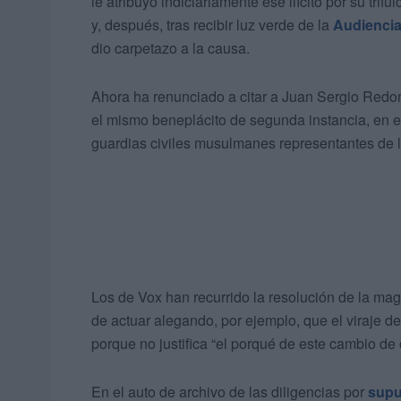
le atribuyó indiciariamente ese ilícito por su tri
y, después, tras recibir luz verde de la
Audiencia
dio carpetazo a la causa.
Ahora ha renunciado a citar a Juan Sergio Redond
el mismo beneplácito de segunda instancia, en e
guardias civiles musulmanes representantes de 
Los de Vox han recurrido la resolución de la ma
de actuar alegando, por ejemplo, que el viraje de
porque no justifica “el porqué de este cambio de 
En el auto de archivo de las diligencias por
supu