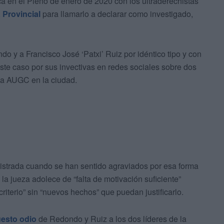
fulca en el Pleno de enero de 2020 con los ultraderechistas
 Provincial
para llamarlo a declarar como investigado,
o y a Francisco José ‘Patxi’ Ruiz por idéntico tipo y con
ste caso por sus invectivas en redes sociales sobre dos
la AUGC en la ciudad.
gistrada cuando se han sentido agraviados por esa forma
 la jueza adolece de “falta de motivación suficiente”
criterio” sin “nuevos hechos” que puedan justificarlo.
esto odio
de Redondo y Ruiz a los dos líderes de la