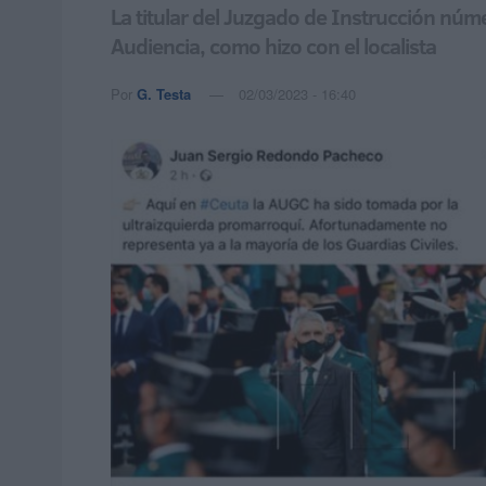
La titular del Juzgado de Instrucción núme
Audiencia, como hizo con el localista
Por
G. Testa
02/03/2023 - 16:40