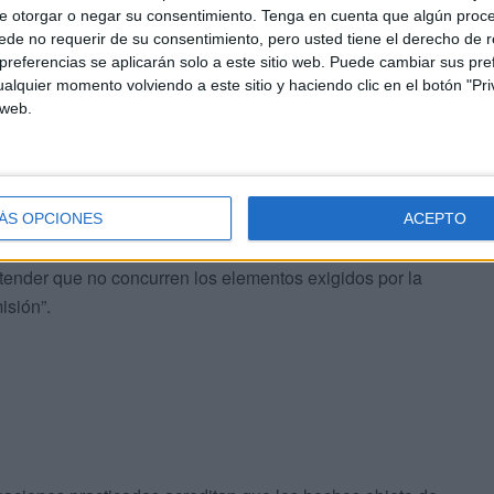
e otorgar o negar su consentimiento.
Tenga en cuenta que algún proc
de no requerir de su consentimiento, pero usted tiene el derecho de r
referencias se aplicarán solo a este sitio web. Puede cambiar sus pref
a Guardia Civil no puede haberlos], constitucionalmente,
alquier momento volviendo a este sitio y haciendo clic en el botón "Pri
resentantes, están expuestos a cierta crítica, como no
 web.
emocrático de Derecho con amplias libertades de
jueza
concluyó que “las actuaciones practicadas
ÁS OPCIONES
ACEPTO
cteres de infracción criminal por parte de Ali,
tender que no concurren los elementos exigidos por la
isión”.