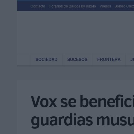
Contacto
Horarios de Barcos by Kikoto
Vuelos
Sorteo Cruz
SOCIEDAD
SUCESOS
FRONTERA
J
Vox se benefici
guardias mus