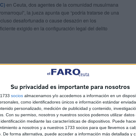
GC)
en Ceuta, dos agentes de la comunidad musulmana
promarroquí”, la jueza apunta que “podría tratarse de una
incluso desafortunada o cause desazón en los
iciente exigido en la configuración legal del delito
Su privacidad es importante para nosotros
dio es un tipo de injusto penal complejo que implica un
u concurrencia, y que a pesar de que puede dar pábulo a
s 1733
socios
almacenamos y/o accedemos a información en un disposit
sonales, como identificadores únicos e información estándar enviada 
izarse con total objetividad e imparcialidad”.
ntenido personalizado, medición de publicidad y contenido, investigaci
os.
Con su permiso, nosotros y nuestros socios podemos utilizar datos 
identificación mediante las características de dispositivos. Puede hacer
ntimiento a nosotros y a nuestros 1733 socios para que llevemos a ca
. De forma alternativa, puede acceder a información más detallada y 