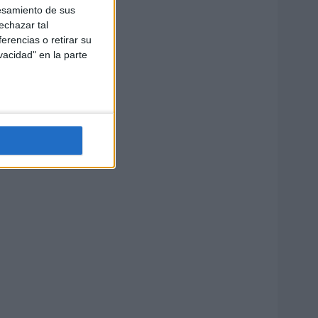
esamiento de sus
echazar tal
erencias o retirar su
vacidad" en la parte