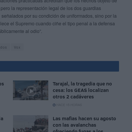
aciones practicadas acreditan que los hechos objeto de
, pero la representación legal de los dos guardias
 señalados por su condición de uniformados, sino por la
lece el Supremo cuando ciñe el tipo penal a la defensa
úblicamente al odio”.
ados
Vox
os
Tarajal, la tragedia que no
cesa: los GEAS localizan
otros 2 cadáveres
HACE 15 HORAS
la
Las mafias hacen su agosto
con las avalanchas
ofreciendo fugas a los