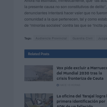
Ahora ha estimado, miméticamente, que “las actu
la presente causa no son constitutivos de delito”
denunciantes intentará hacer valer que no fueron
comunidad a la que pertenecen, tal y como estab
de “minorías sociales” contra las que se “incita p
Tags:
Audiencia Provincial
Guardia Civil
Juzg
Related
Posts
Vox pide excluir a Marruec
del Mundial 2030 tras la
crisis fronteriza de Ceuta
HACE 13 HORAS
La oficina del Tarajal logra 
primera identificación por
ADN de un fallecido