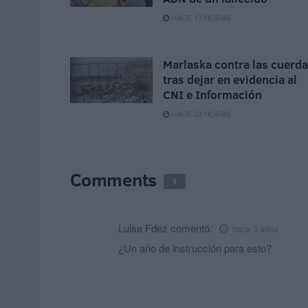
HACE 17 HORAS
Marlaska contra las cuerd
tras dejar en evidencia al
CNI e Información
HACE 23 HORAS
Comments
1
Luisa Fdez
comentó:
hace 3 años
¿Un año de instrucción para esto?