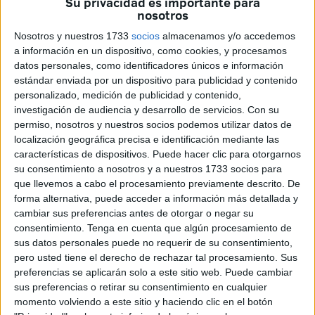
Su privacidad es importante para
Ceuta,
ahora defensor de ‘Hispanos’
,
Carlos Verdejo,
nosotros
se resumían en una frase:
“No me vendo”.
Nosotros y nuestros 1733
socios
almacenamos y/o accedemos
a información en un dispositivo, como cookies, y procesamos
Denuncia que no se le deja intervenir
, que no se le
datos personales, como identificadores únicos e información
comunican las propuestas que se van a llevar a pleno y
estándar enviada por un dispositivo para publicidad y contenido
que, aunque quiere hablar, mes a mes no se le permite.
personalizado, medición de publicidad y contenido,
investigación de audiencia y desarrollo de servicios.
Con su
La fractura del Grupo
es tan evidente, que este pasado
permiso, nosotros y nuestros socios podemos utilizar datos de
pleno ordinario de septiembre,
Verdejo votó
de manera
localización geográfica precisa e identificación mediante las
características de dispositivos. Puede hacer clic para otorgarnos
contraria
al triunvirato conformado por Juan Sergio
su consentimiento a nosotros y a nuestros 1733 socios para
Redondo, Patxi Ruiz y Anabel Cifuentes,
en
que llevemos a cabo el procesamiento previamente descrito. De
absolutamente todos los puntos.
forma alternativa, puede acceder a información más detallada y
cambiar sus preferencias antes de otorgar o negar su
Eso, aunque supusiera votar no a la entrega de la medalla
consentimiento.
Tenga en cuenta que algún procesamiento de
de plata a Caballería. Es una clara muestra de la
sus datos personales puede no requerir de su consentimiento,
separación de ideas respecto de un bloque de
pero usted tiene el derecho de rechazar tal procesamiento. Sus
preferencias se aplicarán solo a este sitio web. Puede cambiar
excompañeros de formación que no presenta quiebra
sus preferencias o retirar su consentimiento en cualquier
alguna.
momento volviendo a este sitio y haciendo clic en el botón