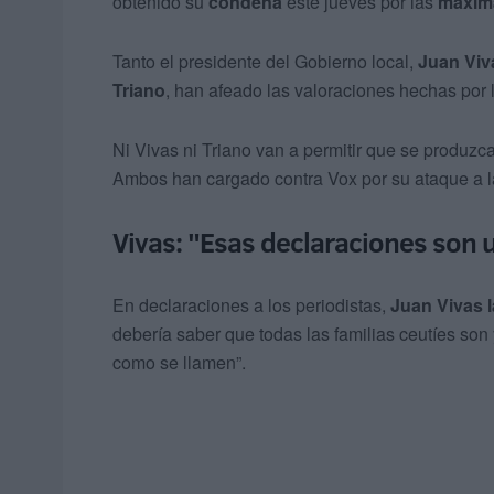
obtenido su
condena
este jueves por las
máxima
Tanto el presidente del Gobierno local,
Juan Viv
Triano
, han afeado las valoraciones hechas por 
Ni Vivas ni Triano van a permitir que se produzc
Ambos han cargado contra Vox por su ataque a l
Vivas: "Esas declaraciones son 
En declaraciones a los periodistas,
Juan Vivas l
debería saber que todas las familias ceutíes so
como se llamen”.