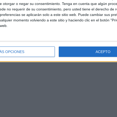
e otorgar o negar su consentimiento.
Tenga en cuenta que algún proc
iere a Ceuta si no se quiere la convivencia en Ceuta,
de no requerir de su consentimiento, pero usted tiene el derecho de r
roteger”.
referencias se aplicarán solo a este sitio web. Puede cambiar sus pref
alquier momento volviendo a este sitio y haciendo clic en el botón "Pri
 web.
ble
, la convivencia no admite ninguna transacción”, ha
r nacional de Vox en una estrategia estilada por el
ÁS OPCIONES
ACEPTO
o va a permitir ninguna división social.