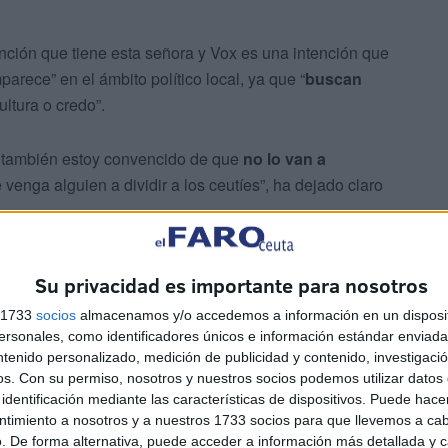
nción que tiene esta señora y Vox es una intención que
rece” en el ámbito político local, ya que “
buscan
ultura o credo”.
o también estoy convencido de que
no lo van a
 venga alguien a dividir a los ceutíes”, ha dejado claro
Su privacidad es importante para nosotros
s 1733
socios
almacenamos y/o accedemos a información en un disposit
sonales, como identificadores únicos e información estándar enviada 
ntenido personalizado, medición de publicidad y contenido, investigaci
os.
Con su permiso, nosotros y nuestros socios podemos utilizar datos 
identificación mediante las características de dispositivos. Puede hacer
ntimiento a nosotros y a nuestros 1733 socios para que llevemos a ca
ia,
vivir en paz y armonía
. Para nosotros, la convivencia
. De forma alternativa, puede acceder a información más detallada y 