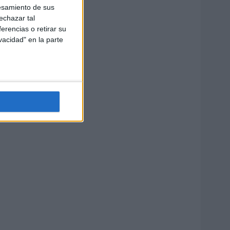
esamiento de sus
echazar tal
erencias o retirar su
vacidad" en la parte