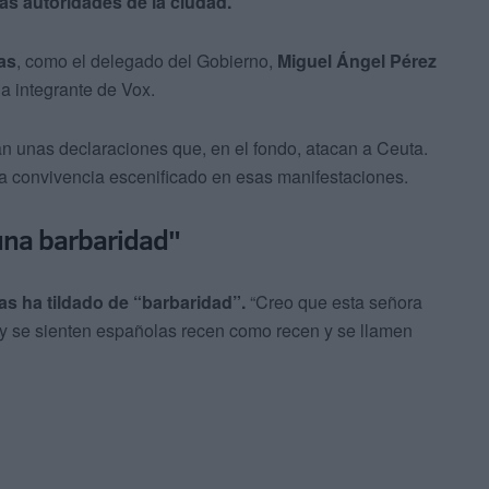
s autoridades de la ciudad.
as
, como el delegado del Gobierno,
Miguel Ángel Pérez
la integrante de Vox.
an unas declaraciones que, en el fondo, atacan a Ceuta.
a convivencia escenificado en esas manifestaciones.
una barbaridad"
as ha tildado de “barbaridad”.
“Creo que esta señora
n y se sienten españolas recen como recen y se llamen