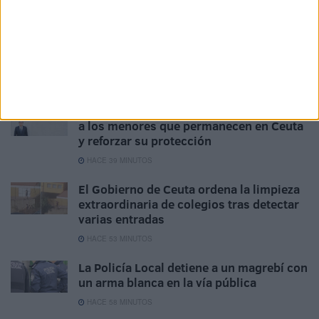
HACE 23 MINUTOS
¿Cuándo visitará Ceuta el Rey? El
Gobierno responde que "cuando sea
oportuno"
HACE 33 MINUTOS
El Defensor del Pueblo reclama escuchar
a los menores que permanecen en Ceuta
y reforzar su protección
HACE 39 MINUTOS
El Gobierno de Ceuta ordena la limpieza
extraordinaria de colegios tras detectar
varias entradas
HACE 53 MINUTOS
La Policía Local detiene a un magrebí con
un arma blanca en la vía pública
HACE 58 MINUTOS