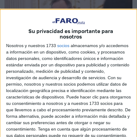
Su privacidad es importante para
nosotros
Nosotros y nuestros 1733
socios
almacenamos y/o accedemos
a información en un dispositivo, como cookies, y procesamos
datos personales, como identificadores únicos e información
estándar enviada por un dispositivo para publicidad y contenido
personalizado, medición de publicidad y contenido,
En una intervención en el Salón del Trono, el presidente
investigación de audiencia y desarrollo de servicios.
Con su
permiso, nosotros y nuestros socios podemos utilizar datos de
ha remarcado cómo este 2022 al que le quedan días por
localización geográfica precisa e identificación mediante las
terminar está marcado por cuantiosas expectativas, lo que
características de dispositivos. Puede hacer clic para otorgarnos
ha servido para reiterar “al más alto nivel” que la
su consentimiento a nosotros y a nuestros 1733 socios para
“soberanía e integridad de Ceuta no están en dudas y
que llevemos a cabo el procesamiento previamente descrito. De
están garantizadas por el derecho internacional” en otros.
forma alternativa, puede acceder a información más detallada y
cambiar sus preferencias antes de otorgar o negar su
“Cuando hablamos de ello estamos hablando de la
consentimiento.
Tenga en cuenta que algún procesamiento de
soberanía e integridad territorial de España. El episodio de
sus datos personales puede no requerir de su consentimiento,