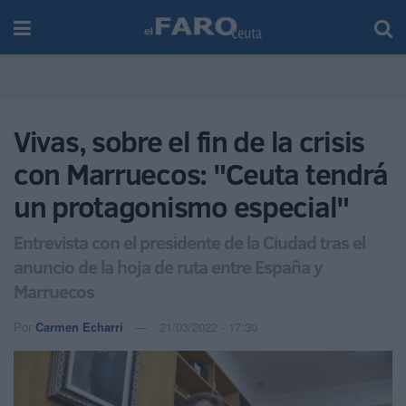
Vivas, sobre el fin de la crisis
con Marruecos: "Ceuta tendrá
un protagonismo especial"
Entrevista con el presidente de la Ciudad tras el
anuncio de la hoja de ruta entre España y
Marruecos
Por
Carmen Echarri
21/03/2022 - 17:30