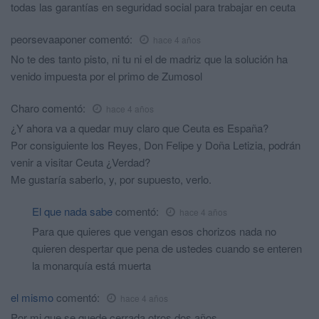
todas las garantías en seguridad social para trabajar en ceuta
peorsevaaponer
comentó:
hace 4 años
No te des tanto pisto, ni tu ni el de madriz que la solución ha
venido impuesta por el primo de Zumosol
Charo
comentó:
hace 4 años
¿Y ahora va a quedar muy claro que Ceuta es España?
Por consiguiente los Reyes, Don Felipe y Doña Letizia, podrán
venir a visitar Ceuta ¿Verdad?
Me gustaría saberlo, y, por supuesto, verlo.
El que nada sabe
comentó:
hace 4 años
Para que quieres que vengan esos chorizos nada no
quieren despertar que pena de ustedes cuando se enteren
la monarquía está muerta
el mismo
comentó:
hace 4 años
Por mi que se quede cerrada otros dos años