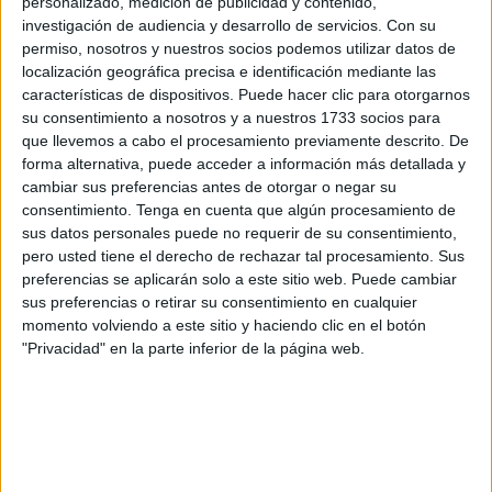
personalizado, medición de publicidad y contenido,
Desde aquel momento se han llevado a cabo actuaciones
investigación de audiencia y desarrollo de servicios.
Con su
permiso, nosotros y nuestros socios podemos utilizar datos de
en la línea y en el camino de fortalecer nuestra seguridad,
localización geográfica precisa e identificación mediante las
nuestra estabilidad, integridad territorial y soberanía.
características de dispositivos. Puede hacer clic para otorgarnos
su consentimiento a nosotros y a nuestros 1733 socios para
que llevemos a cabo el procesamiento previamente descrito. De
forma alternativa, puede acceder a información más detallada y
cambiar sus preferencias antes de otorgar o negar su
consentimiento.
Tenga en cuenta que algún procesamiento de
sus datos personales puede no requerir de su consentimiento,
pero usted tiene el derecho de rechazar tal procesamiento. Sus
preferencias se aplicarán solo a este sitio web. Puede cambiar
sus preferencias o retirar su consentimiento en cualquier
momento volviendo a este sitio y haciendo clic en el botón
"Privacidad" en la parte inferior de la página web.
Actuaciones que han ido marcando una recuperación
de las relaciones que ahora se materializan en este
acercamiento reconocido por ambos gobiernos…