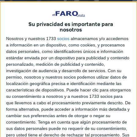
Su privacidad es importante para
nosotros
“España es una España plural, diversa… Ceuta es España
Nosotros y nuestros 1733
socios
almacenamos y/o accedemos
a información en un dispositivo, como cookies, y procesamos
y no es la Ceuta de la exclusión, la de la discriminación…”,
datos personales, como identificadores únicos e información
ha añadido, viéndose interrumpido continuamente por el
estándar enviada por un dispositivo para publicidad y contenido
diputado Patxi Ruiz, que desde la bancada del público
personalizado, medición de publicidad y contenido,
acusaba a Vivas de ser el que discrimina a los demás, no
investigación de audiencia y desarrollo de servicios.
Con su
permiso, nosotros y nuestros socios podemos utilizar datos de
Vox. Mientras, el número uno de Vox-Ceuta, Juan Sergio
localización geográfica precisa e identificación mediante las
Redondo, calla y no interviene, a pesar de ser el cabeza
características de dispositivos. Puede hacer clic para otorgarnos
visible de esta formación.
su consentimiento a nosotros y a nuestros 1733 socios para
que llevemos a cabo el procesamiento previamente descrito. De
Reconocimiento de Vivas a la visita del
forma alternativa, puede acceder a información más detallada y
cambiar sus preferencias antes de otorgar o negar su
presidente de España
consentimiento.
Tenga en cuenta que algún procesamiento de
sus datos personales puede no requerir de su consentimiento,
Vivas ha dejado claro que en esta crisis provocada por el
pero usted tiene el derecho de rechazar tal procesamiento. Sus