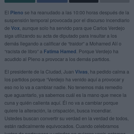
El
Pleno
se ha reanudado a las 10:00 horas después de la
suspensión temporal provocada por el discurso incendiario
de
Vox
, aunque solo ha servido para que Carlos Verdejo
siga utilizando su acta de diputado para insultar a los
demás llegando a calificar de “traidor” a Mohamed Alí o
“racista de libro” a
Fatima Hamed
. Porque Verdejo ha
acudido al Pleno a provocar a los demás partidos.
El presidente de la Ciudad, Juan
Vivas
, ha pedido calma a
los partidos porque “Verdejo ha venido aquí a provocar y
eso no lo va a cambiar nadie. No tenemos más remedio
que aguantarlo, ya sabemos cuál es la mano que mece la
cuna y quién calienta aquí. Él no va a cambiar porque
quiere la alteración, la crispación, busca incendiar.
Ustedes buscan convertir su verdad en la verdad de todos,
están radicalmente equivocados. Cuando celebramos
juntas de portavoces y ustedes no quieren venir, estamos