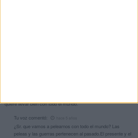
Provocador Provocador Provocador Provocador?????????. El
usufructuarlo de este vocablo debería arreglar lo del copyright.
Pavarruano
comentó:
hace 5 años
Es verdad lo de Abascal, quizá sea un vago, pero no un
cobarde . Prefirió quedarse en el País Vasco haciendo frente a
ETA, en lugar de exiliarse. Le quemaron el negocio 3 veces y
siguió aguantando el tipo. Su familia tanto ascendente como
descendente sufrió amenazas de muerte, y es fiel a sus
principios sin cambiar de chaqueta ( igualito que Verstrynge).
Iba con un revolver hasta a donde... y todavía se lo echan en
cara. El Sr Abascal dice verdades enormes, ya era hora de
poner las cartas sobre la mesa. El Sr Vivas , mientras, se
quiere llevar bien con todo el mundo.
Tu voz
comentó:
hace 5 años
¿Sr. que vamos a pelearnos con todo el mundo? Las
peleas y las guerras pertenecen al pasado.El presente y el