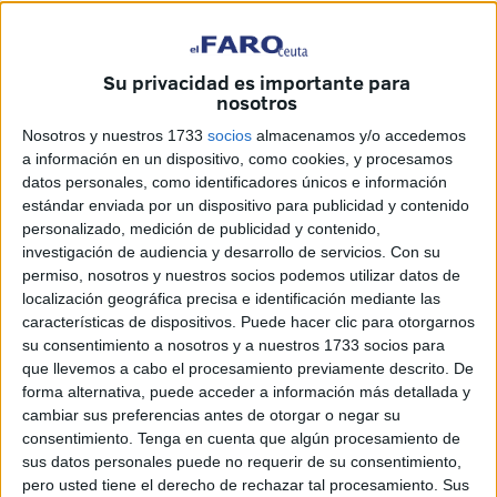
“No queremos saber nada de ellos”, ha remarcado en una
rueda de prensa ofrecida a los medios de comunicación en
Su privacidad es importante para
la sede de Ainara. De Caballas Vivas ha denunciado que
nosotros
sus dirigentes niegan la existencia de la convivencia y
Nosotros y nuestros 1733
socios
almacenamos y/o accedemos
están defendiendo un discurso de “sometidos y personas
a información en un dispositivo, como cookies, y procesamos
que someten”, anclado en 1415, que “es irresponsable”.
datos personales, como identificadores únicos e información
De Vox ha lamentado la forma en que “ha irrumpido” con
estándar enviada por un dispositivo para publicidad y contenido
personalizado, medición de publicidad y contenido,
su discurso “incendiario” y marcado por “prejuicios que
investigación de audiencia y desarrollo de servicios.
Con su
confunden y ofenden” y que van “contra la convivencia”.
permiso, nosotros y nuestros socios podemos utilizar datos de
“Que no cuenten con el PP”, les ha dicho.
localización geográfica precisa e identificación mediante las
características de dispositivos. Puede hacer clic para otorgarnos
Pactos con el resto de partidos: sí
su consentimiento a nosotros y a nuestros 1733 socios para
que llevemos a cabo el procesamiento previamente descrito. De
forma alternativa, puede acceder a información más detallada y
cambiar sus preferencias antes de otorgar o negar su
consentimiento.
Tenga en cuenta que algún procesamiento de
sus datos personales puede no requerir de su consentimiento,
pero usted tiene el derecho de rechazar tal procesamiento. Sus