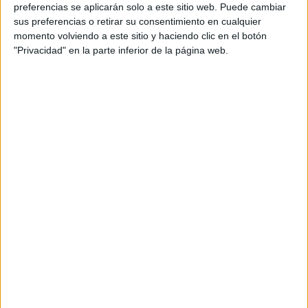
preferencias se aplicarán solo a este sitio web. Puede cambiar
sus preferencias o retirar su consentimiento en cualquier
momento volviendo a este sitio y haciendo clic en el botón
"Privacidad" en la parte inferior de la página web.
Vivas, en calidad de presidente popular, ha remarcado que
no se puede introducir el sentimiento religioso en política
porque es “contraproducente y peligroso”, lamentando que
estas dos formaciones lo estén haciendo. ¿Y del resto?,
¿qué dice el PP? Está abierto a pactos con todas las
demás, porque considera que no están cayendo en ese
tipo mensaje.
Negando que haya habido contactos, Vivas ha dicho que
está dispuesto a hablar con “todo el mundo en beneficio de
la ciudad”. Y en ese todo el mundo mete a MDyC, PSOE y