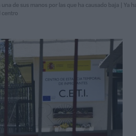
n una de sus manos por las que ha causado baja | Ya ha 
 centro