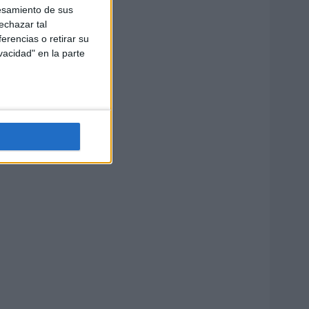
esamiento de sus
echazar tal
erencias o retirar su
vacidad" en la parte