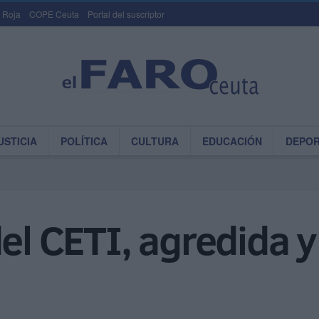
 Roja
COPE Ceuta
Portal del suscriptor
USTICIA
POLÍTICA
CULTURA
EDUCACIÓN
DEPO
del CETI, agredida