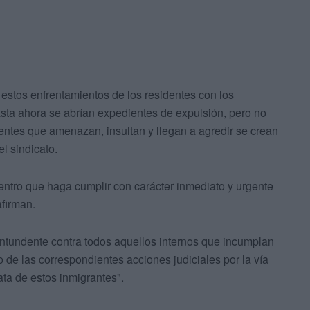
stos enfrentamientos de los residentes con los
asta ahora se abrían expedientes de expulsión, pero no
entes que amenazan, insultan y llegan a agredir se crean
l sindicato.
entro que haga cumplir con carácter inmediato y urgente
afirman.
tundente contra todos aquellos internos que incumplan
io de las correspondientes acciones judiciales por la vía
ata de estos inmigrantes".