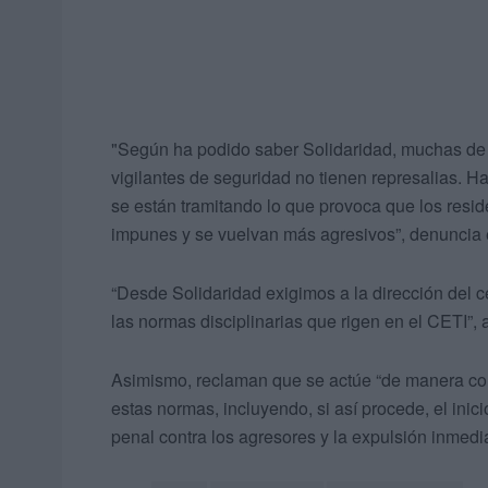
"Según ha podido saber Solidaridad, muchas de e
vigilantes de seguridad no tienen represalias. H
se están tramitando lo que provoca que los resid
impunes y se vuelvan más agresivos”, denuncia e
“Desde Solidaridad exigimos a la dirección del c
las normas disciplinarias que rigen en el CETI”, 
Asimismo, reclaman que se actúe “de manera con
estas normas, incluyendo, si así procede, el inic
penal contra los agresores y la expulsión inmedi