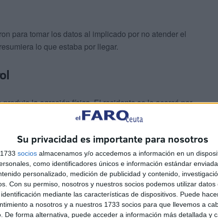
on para tomar los datos al implicado por no atender el
esumiera lo que estaba por llegar.
ol
 produjo la agresión física. El residente se le acercó por
e una mano además de amenazarle de muerte y con
Su privacidad es importante para nosotros
la víctima, que tuvo que recibir asistencia sanitaria por
s 1733
socios
almacenamos y/o accedemos a información en un disposit
sonales, como identificadores únicos e información estándar enviada 
a.
ntenido personalizado, medición de publicidad y contenido, investigaci
os.
Con su permiso, nosotros y nuestros socios podemos utilizar datos 
identificación mediante las características de dispositivos. Puede hacer
ntimiento a nosotros y a nuestros 1733 socios para que llevemos a ca
. De forma alternativa, puede acceder a información más detallada y 