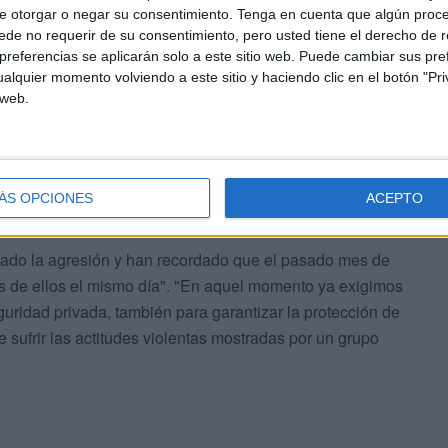
e otorgar o negar su consentimiento.
Tenga en cuenta que algún proc
de no requerir de su consentimiento, pero usted tiene el derecho de r
referencias se aplicarán solo a este sitio web. Puede cambiar sus pref
centro de estancia temporal que se produce. De hecho,
alquier momento volviendo a este sitio y haciendo clic en el botón "Pri
o tal y como ha denunciado CCOO, que
pide una mayor
 web.
ales
que son quienes, en primera instancia, tienen que
ÁS OPCIONES
ACEPTO
do la agresión y han recordado que el pasado mes de
os de ellos el mismo día". "En aquel momento ya exigimos
uridad privada, también para garantizar la protección de
 sufrir las actitudes violentas mostradas por un grupo