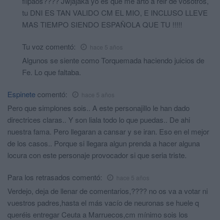
flipaos???? Jwjajaka yo es que me arto a reir de vosotros,
tu DNI ES TAN VALIDO CM EL MIO, E INCLUSO LLEVE
MAS TIEMPO SIENDO ESPAÑOLA QUE TU !!!!!
Tu voz
comentó:
hace 5 años
Algunos se siente como Torquemada haciendo juicios de
Fe. Lo que faltaba.
Espinete
comentó:
hace 5 años
Pero que simplones sois.. A este personajillo le han dado
directrices claras.. Y son liala todo lo que puedas.. De ahi
nuestra fama. Pero llegaran a cansar y se iran. Eso en el mejor
de los casos.. Porque si llegara algun prenda a hacer alguna
locura con este personaje provocador si que seria triste.
Para los retrasados
comentó:
hace 5 años
Verdejo, deja de llenar de comentarios,???? no os va a votar ni
vuestros padres,hasta el más vacío de neuronas se huele q
queréis entregar Ceuta a Marruecos,cm mínimo sois los