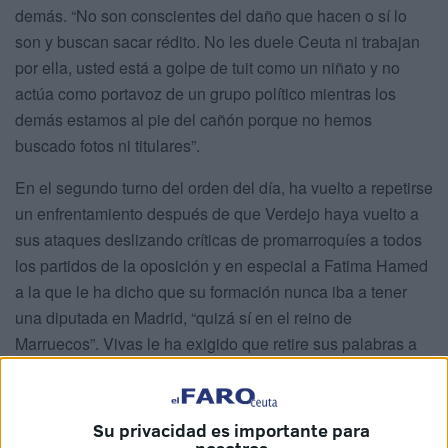
demás. “No son conscientes del daño que hacen o sí lo
son y buscan sacar rédito. No les duele Ceuta ni trabajan
por ella, usted está a golpe de tuit como un niñato y no
actúa como portavoz de un grupo político mientras los
demás estamos al pie del cañón porque no hemos
buscado fotos ni titulares”.
En el segundo turno del orden del día, ha vuelto a repetirse
un enfrentamiento después de que Verdejo haya vuelto a
sus ataques deslizando críticas de promarroquíes a todos
los partidos de la oposición y en especial a Fatima Hamed
a la que le ha dicho que su formación nunca iba a tener
una diputada en Madrid, “quizá sí en el reino de
Marruecos”. Vivas le ha exigido que retire sus palabras a
lo que Verdejo se ha negado, lo que ha provocado la
suspensión del pleno.
Su privacidad es importante para
Estas son las perlas de Verdejo que han