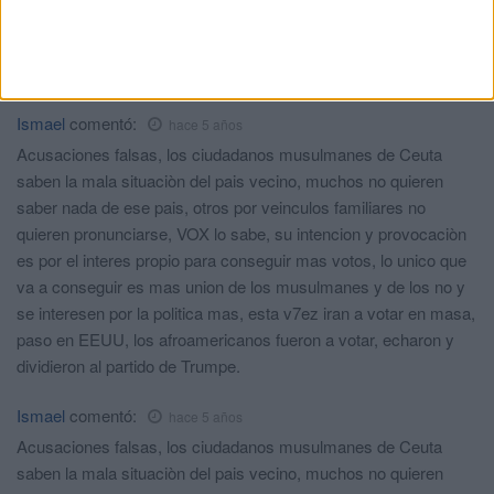
boca llena de alquitrán, viva el pp con sus cosas malas y
buenas se respira paz. Demasiado aguante y educación tienen
con este prenda. Asco me dais vox
Ismael
comentó:
hace 5 años
Acusaciones falsas, los ciudadanos musulmanes de Ceuta
saben la mala situaciòn del pais vecino, muchos no quieren
saber nada de ese pais, otros por veinculos familiares no
quieren pronunciarse, VOX lo sabe, su intencion y provocaciòn
es por el interes propio para conseguir mas votos, lo unico que
va a conseguir es mas union de los musulmanes y de los no y
se interesen por la politica mas, esta v7ez iran a votar en masa,
paso en EEUU, los afroamericanos fueron a votar, echaron y
dividieron al partido de Trumpe.
Ismael
comentó:
hace 5 años
Acusaciones falsas, los ciudadanos musulmanes de Ceuta
saben la mala situaciòn del pais vecino, muchos no quieren