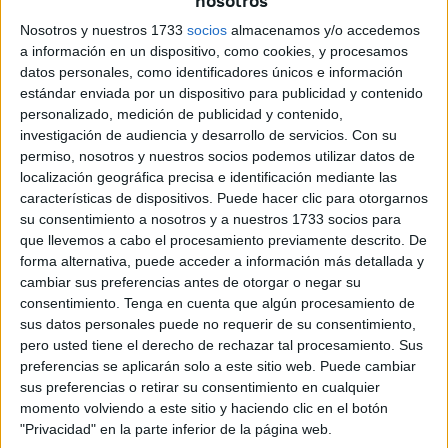
nosotros
provocado la suspensión
Nosotros y nuestros 1733
socios
almacenamos y/o accedemos
a información en un dispositivo, como cookies, y procesamos
La suspensión de la sesión plenaria se veía venir después
datos personales, como identificadores únicos e información
estándar enviada por un dispositivo para publicidad y contenido
de un primer punto de debate en el que el portavoz de Vox
personalizado, medición de publicidad y contenido,
ha querido soliviantar a las demás formaciones políticas.
investigación de audiencia y desarrollo de servicios.
Con su
Pero ha sido en el segundo punto del orden del día
permiso, nosotros y nuestros socios podemos utilizar datos de
cuando Verdejo se ha dirigido a Fatima Hamed para
localización geográfica precisa e identificación mediante las
decirle que ella sí que quiere “incendiar” Ceuta al haber
características de dispositivos. Puede hacer clic para otorgarnos
su consentimiento a nosotros y a nuestros 1733 socios para
propuesto nombrar “persona non grata al presidente del
que llevemos a cabo el procesamiento previamente descrito. De
primer partido en esta ciudad”, en referencia a Santiago
forma alternativa, puede acceder a información más detallada y
Abascal. “Nunca jamás usted va a tener una diputada en
cambiar sus preferencias antes de otorgar o negar su
Madrid como tenemos nosotros, quizá lo vaya a tener en el
consentimiento.
Tenga en cuenta que algún procesamiento de
sus datos personales puede no requerir de su consentimiento,
reino de Marruecos”.
pero usted tiene el derecho de rechazar tal procesamiento. Sus
preferencias se aplicarán solo a este sitio web. Puede cambiar
Y esa es la frase que ha llevado al presidente Juan Vivas
sus preferencias o retirar su consentimiento en cualquier
a pedirle que la retirara “por el bien de Ceuta. Marruecos
momento volviendo a este sitio y haciendo clic en el botón
no tiene nada que ver aquí, no hay ningún diputado que
"Privacidad" en la parte inferior de la página web.