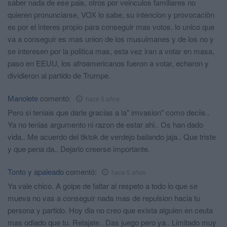
saber nada de ese pais, otros por veinculos familiares no
quieren pronunciarse, VOX lo sabe, su intencion y provocaciòn
es por el interes propio para conseguir mas votos, lo unico que
va a conseguir es mas union de los musulmanes y de los no y
se interesen por la politica mas, esta vez iran a votar en masa,
paso en EEUU, los afroamericanos fueron a votar, echaron y
dividieron al partido de Trumpe.
Manolete
comentó:
hace 5 años
Pero si teniais que darle gracias a la" imvasion" como deciis..
Ya no tenias argumento ni razon de estar ahi.. Os han dado
vida.. Me acuerdo del tiktok de verdejo bailando jaja.. Que triste
y que pena da.. Dejarlo creerse importante.
Tonto y apaleado
comentó:
hace 5 años
Ya vale chico. A golpe de faltar al respeto a todo lo que se
mueva no vas a conseguir nada mas de repulsion hacia tu
persona y partido. Hoy dia no creo que exista alguien en ceuta
mas odiado que tu. Relajate.. Das juego pero ya.. Limitado muy