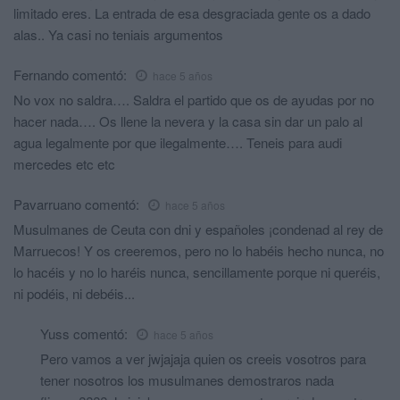
limitado eres. La entrada de esa desgraciada gente os a dado
alas.. Ya casi no teniais argumentos
Fernando
comentó:
hace 5 años
No vox no saldra…. Saldra el partido que os de ayudas por no
hacer nada…. Os llene la nevera y la casa sin dar un palo al
agua legalmente por que ilegalmente…. Teneis para audi
mercedes etc etc
Pavarruano
comentó:
hace 5 años
Musulmanes de Ceuta con dni y españoles ¡condenad al rey de
Marruecos! Y os creeremos, pero no lo habéis hecho nunca, no
lo hacéis y no lo haréis nunca, sencillamente porque ni queréis,
ni podéis, ni debéis...
Yuss
comentó:
hace 5 años
Pero vamos a ver jwjajaja quien os creeis vosotros para
tener nosotros los musulmanes demostraros nada