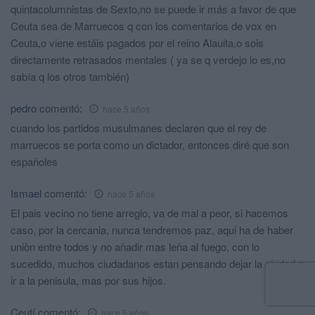
quintacolumnistas de Sexto,no se puede ir más a favor de que
Ceuta sea de Marruecos q con los comentarios de vox en
Ceuta,o viene estáis pagados por el reino Alauita,o sois
directamente retrasados mentales ( ya se q verdejo lo es,no
sabía q los otros también)
pedro
comentó:
hace 5 años
cuando los partidos musulmanes declaren que el rey de
marruecos se porta como un dictador, entonces diré que son
españoles
Ismael
comentó:
hace 5 años
El pais vecino no tiene arreglo, va de mal a peor, si hacemos
caso, por la cercania, nunca tendremos paz, aqui ha de haber
uniòn entre todos y no añadir mas leña al fuego, con lo
sucedido, muchos ciudadanos estan pensando dejar la ciudad e
ir a la penisula, mas por sus hijos.
Ceutí
comentó:
hace 5 años