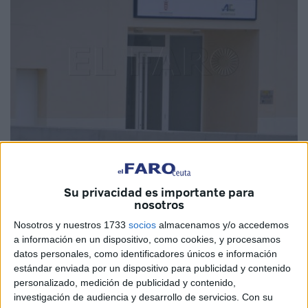
Su privacidad es importante para
nosotros
Nosotros y nuestros 1733
socios
almacenamos y/o accedemos
Hace casi un año que la Unión Temporal de Empresas
a información en un dispositivo, como cookies, y procesamos
(UTE) que explota la Estación Depuradora de Aaguas
datos personales, como identificadores únicos e información
Residuales (EDAR) no cobra por parte de Acemsa y la
estándar enviada por un dispositivo para publicidad y contenido
personalizado, medición de publicidad y contenido,
causa proviene de una asignatura pendiente de hace
investigación de audiencia y desarrollo de servicios.
Con su
varios años como era el traslado de los lodos que