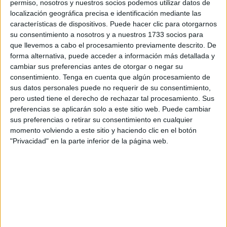
permiso, nosotros y nuestros socios podemos utilizar datos de
generaba la citada EDAR a la Península.
localización geográfica precisa e identificación mediante las
características de dispositivos. Puede hacer clic para otorgarnos
El inicio de este conflicto económico se produce a partir de
su consentimiento a nosotros y a nuestros 1733 socios para
que por parte de Acemsa se asume el pago a una empresa
que llevemos a cabo el procesamiento previamente descrito. De
forma alternativa, puede acceder a información más detallada y
ceutí de ese traslado de los lodos, esperanzados en la
cambiar sus preferencias antes de otorgar o negar su
promesa del Gobierno central sobre que se haría cargo de
consentimiento.
Tenga en cuenta que algún procesamiento de
este coste hasta que comenzara a funcionar la Planta de
sus datos personales puede no requerir de su consentimiento,
Secado Térmico que, en plan de prueba, se puso en
pero usted tiene el derecho de rechazar tal procesamiento. Sus
preferencias se aplicarán solo a este sitio web. Puede cambiar
marcha en los primeros meses del pasado año.
sus preferencias o retirar su consentimiento en cualquier
momento volviendo a este sitio y haciendo clic en el botón
En esos tiempos era consejero de Medio Ambiente y
"Privacidad" en la parte inferior de la página web.
Sostenibilidad, Emilio Carreira, quien en más de una
ocasión llegó a señalar que no quedaría más remedio que
denunciar al Estado por ese impago comprometido del
traslado de los lodos.
Pues bien, la empresa ceutí que se hacía cargo del
traslado de los lodos a la Península pasaba el tiempo y no