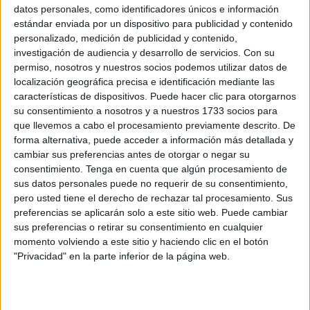
El procedimiento se sigue contra este joven, acusado de
datos personales, como identificadores únicos e información
estándar enviada por un dispositivo para publicidad y contenido
atentado y daños, desestimando el recurso que su
personalizado, medición de publicidad y contenido,
Defensa había interpuesto contra el auto dictado por el
investigación de audiencia y desarrollo de servicios.
Con su
Juzgado de instrucción número 2, que la Sala confirma
permiso, nosotros y nuestros socios podemos utilizar datos de
íntegramente.
localización geográfica precisa e identificación mediante las
características de dispositivos. Puede hacer clic para otorgarnos
La magistrada ordenó la transformación de las diligencias
su consentimiento a nosotros y a nuestros 1733 socios para
que llevemos a cabo el procesamiento previamente descrito. De
previas en procedimiento abreviado, algo a lo que se
forma alternativa, puede acceder a información más detallada y
opuso su Defensa al entender que “no obran en la causa
cambiar sus preferencias antes de otorgar o negar su
elementos suficientes para la continuación por estos
consentimiento.
Tenga en cuenta que algún procesamiento de
trámites”. Argumenta la inexistencia de dolo en la conducta
sus datos personales puede no requerir de su consentimiento,
de este subsahariano,
al que se le acusa de agredir a un
pero usted tiene el derecho de rechazar tal procesamiento. Sus
preferencias se aplicarán solo a este sitio web. Puede cambiar
agente de la Guardia Civil
tras la entrada de aquel 30 de
sus preferencias o retirar su consentimiento en cualquier
agosto. “El contexto en el que se produce el salto a la valla
momento volviendo a este sitio y haciendo clic en el botón
hay que tenerlo en cuenta, la entrada masiva ese día
"Privacidad" en la parte inferior de la página web.
estaba compuesta por 152 inmigrantes, que intentaban
entrar a la desesperada huyendo de la miseria y de las
condiciones infrahumanas en las que se encuentran al otro