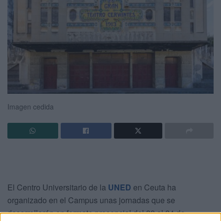
Imagen cedida
El Centro Universitario de la
UNED
en Ceuta ha
organizado en el Campus unas jornadas que se
desarrollarán en formato presencial del 22 al 24 de