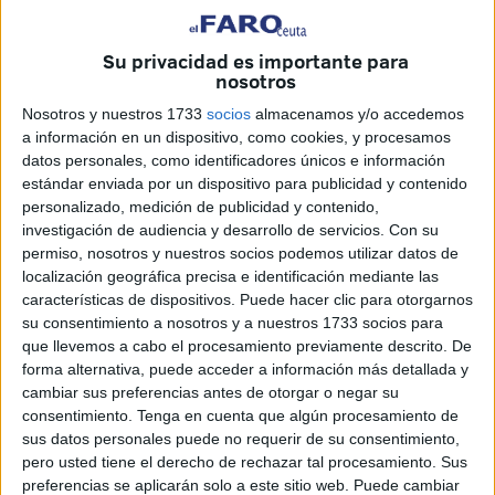
noviembre bajo el título ‘El norte de Marruecos: una mirada
sobre los aspectos económicos, sociales y culturales del
Su privacidad es importante para
Protectorado español a partir de 1922’.
nosotros
Su propósito es “dar una visión de la sociedad española y
Nosotros y nuestros 1733
socios
almacenamos y/o accedemos
a información en un dispositivo, como cookies, y procesamos
marroquí en un periodo especialmente convulso como fue
datos personales, como identificadores únicos e información
el del Protectorado de España en
Marruecos
”.
estándar enviada por un dispositivo para publicidad y contenido
personalizado, medición de publicidad y contenido,
Según los organizadores, “el compromiso español,
investigación de audiencia y desarrollo de servicios.
Con su
adquirido en los
acuerdos de 1912,
exigía una necesaria
permiso, nosotros y nuestros socios podemos utilizar datos de
dotación económica para crear servicios socio-sanitarios y
localización geográfica precisa e identificación mediante las
características de dispositivos. Puede hacer clic para otorgarnos
modernizar la zona”.
su consentimiento a nosotros y a nuestros 1733 socios para
que llevemos a cabo el procesamiento previamente descrito. De
A través de conferencias y visitas, se analizará su
forma alternativa, puede acceder a información más detallada y
implementación así como, dado el interés de la
cambiar sus preferencias antes de otorgar o negar su
administración española en “las manifestaciones
consentimiento.
Tenga en cuenta que algún procesamiento de
artísticas”, el desarrollo de “una producción plástica y
sus datos personales puede no requerir de su consentimiento,
pero usted tiene el derecho de rechazar tal procesamiento. Sus
literaria singular que mostrará el modo de vida en el norte
preferencias se aplicarán solo a este sitio web. Puede cambiar
de Marruecos de hace una centuria”.