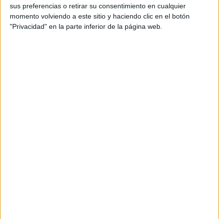
sus preferencias o retirar su consentimiento en cualquier
momento volviendo a este sitio y haciendo clic en el botón
"Privacidad" en la parte inferior de la página web.
La propuesta incluye sesiones
teóricas por las tardes y visitas
culturales matutinas
El periodo de matriculación en la propuesta, que dirige la
profesora titular de Historia Contemporánea Josefina
Martínez, ya está abierto y su formalización es gratuita.