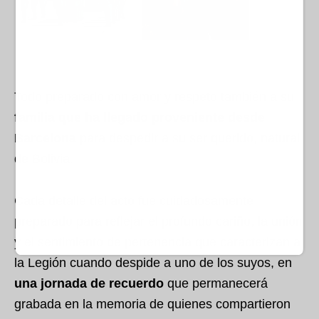
Todo preparado con amor y respeto también a su
familia que ha llegado proveniente desde
Barcelona
para despedir a su ser querido, natural
de Bolivia.
Cada detalle del acto fue cuidadosamente
preparado para reflejar el profundo cariño, la unión
y el sentimiento de pertenencia que caracterizan a
la Legión cuando despide a uno de los suyos, en
una jornada de recuerdo
que permanecerá
grabada en la memoria de quienes compartieron