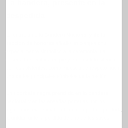
La bandera, presente en la
despedida
La entrada de la
Bandera Nacional y de la
sección de honores
añadió un componente
especialmente simbólico a la ceremonia. La
enseña fue recibida en pie y en absoluto silencio
por los asistentes, como muestra de respeto hacia
uno de los principales símbolos de la nación.
Una
corbata negra prendida en la bandera
nacional
y en las enseñas portadas por los
legionarios evidenciaba el luto compartido por toda
la unidad ante la pérdida de uno de los suyos.