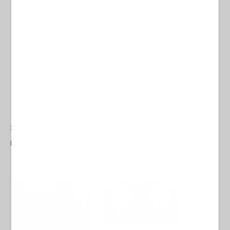
Se le ha concedido
a título póstumo la cruz
militar con distintivo amarillo
.