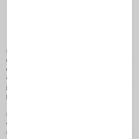
La ceremonia estuvo presidida por el
teniente
general Julio Salom
, jefe del Mando de Canarias
del Ejército de Tierra y comandante del Mando
Operativo Terrestre. Las honras comenzaron
pasadas las 17:00 horas, en un ambiente marcado
por el recogimiento y la emoción.
En este acto no ha faltado el presidente de la
Ciudad, Juan Vivas, y el delegado del Gobierno,
Miguel Ángel Pérez Triano, entre otras autoridades