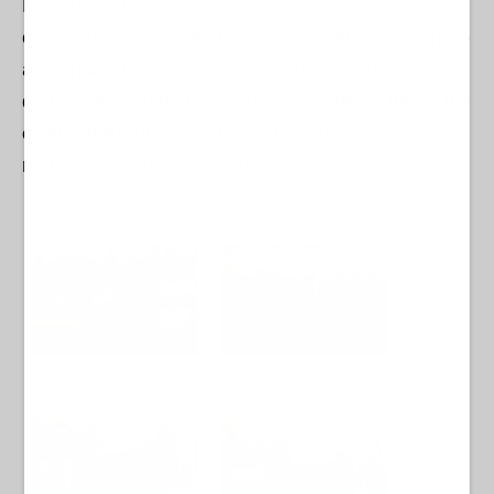
La conclusión de la ceremonia resultó tan emotiva
como su inicio. El silencio, la disciplina y el respeto
acompañaron cada uno de los momentos finales
de una despedida marcada por el
afecto hacia un
compañero
que ya no volverá a formar junto al
resto de integrantes del Tercio.