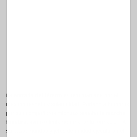
La
entrada del féretro
estuvo marcada por el
máximo respeto y solemnidad. Portado a hombros
por sus compañeros mientras sonaba
la marcha
fúnebre
, avanzó lentamente ante la formación. A
su paso, mandos y jefes de unidad ejecutaron el