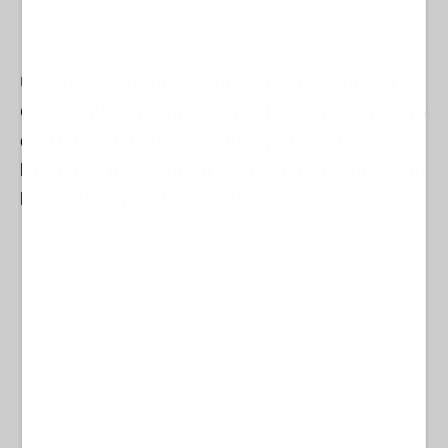
Un día después de su muerte, la Comandancia
General de Ceuta ha organizado un
solemne acto
castrense
para rendir homenaje al joven
legionario, que se había incorporado a esta unidad
hacía relativamente poco tiempo.