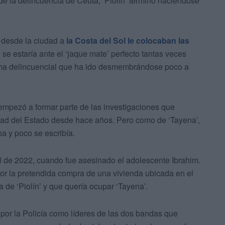
e la delincuencia de Ceuta, ‘Piolín’ terminó haciéndose
 desde la ciudad a
la Costa del Sol le colocaban las
, se estaría ante el ‘jaque mate’ perfecto tantas veces
rama delincuencial que ha ido desmembrándose poco a
 empezó a formar parte de las investigaciones que
idad del Estado desde hace años. Pero como de ‘Tayena’,
a y poco se escribía.
l de 2022, cuando fue asesinado el adolescente Ibrahim.
or la pretendida compra de una vivienda ubicada en el
ia de ‘Piolín’ y que quería ocupar ‘Tayena’.
por la Policía como líderes de las dos bandas que