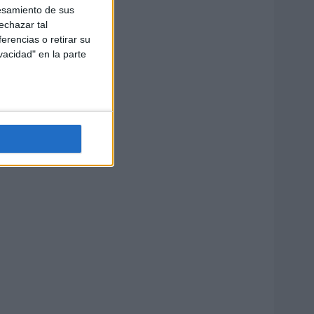
esamiento de sus
echazar tal
erencias o retirar su
vacidad" en la parte