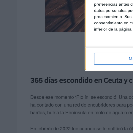
preferencias antes d
datos personales pue
procesamiento. Sus p
consentimiento en cu
inferior de la página
M
365 días escondido en Ceuta y c
Desde ese momento ‘Piolín’ se escondió. Una o
ha contado con una red de encubridores para pode
barrios, huir a la Península en moto de agua o 
En febrero de 2022 fue cuando se le notificó la 