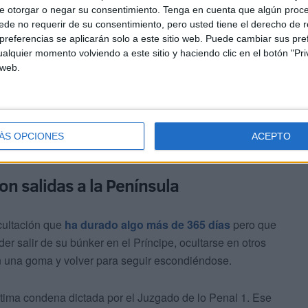
e otorgar o negar su consentimiento.
Tenga en cuenta que algún proc
de no requerir de su consentimiento, pero usted tiene el derecho de r
referencias se aplicarán solo a este sitio web. Puede cambiar sus pref
alquier momento volviendo a este sitio y haciendo clic en el botón "Pri
 web.
ÁS OPCIONES
ACEPTO
on salidas a la Península
cultación que
ha durado algo más de 365 días
pero que
r salir de su búnker en el Príncipe, ocultarse en otros
en una goma y volver para seguir escondiéndose.
última condena dictada por el Juzgado de lo Penal 1. Ese