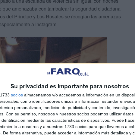
paso a una escalada de violencia sin igual, con noches
do que amenazaba con tambalear la seguridad ciudadana
rrios del Príncipe y Los Rosales se recogían las amenazas
 especialmente a Instagram.
Su privacidad es importante para nosotros
s 1733
socios
almacenamos y/o accedemos a información en un disposit
sonales, como identificadores únicos e información estándar enviada 
ntenido personalizado, medición de publicidad y contenido, investigaci
os.
Con su permiso, nosotros y nuestros socios podemos utilizar datos 
identificación mediante las características de dispositivos. Puede hacer
ntimiento a nosotros y a nuestros 1733 socios para que llevemos a ca
. De forma alternativa, puede acceder a información más detallada y 