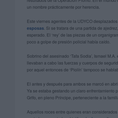
resultados de la Operación Plomo. En el mundo d
un nombre prácticamente por herencia.
Este viernes agentes de la UDYCO desplazados
esposas
. Si se tratara de una partida de ajedrez
esperado. El ‘rey’ de las piezas de un organig
poco a golpe de presión policial había caído.
Sobrino del asesinado ‘Tafa Sodia’, Ismael M.A.
llevaban a cabo las fuerzas y cuerpos de segur
por aquel entonces de ‘Piolín’ tampoco se hablab
El antes y después para ambos se marcó en abri
Ya se estaba gestando un claro enfrentamiento p
Grifo, en pleno Príncipe, perteneciente a la famil
Aquellos roces entre quienes eran considerados 