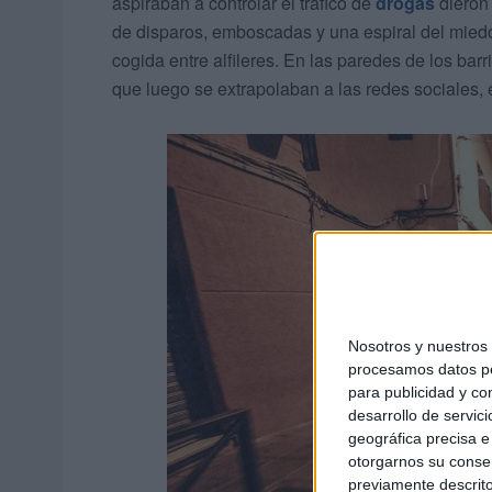
aspiraban a controlar el tráfico de
drogas
dieron 
de disparos, emboscadas y una espiral del mie
cogida entre alfileres. En las paredes de los ba
que luego se extrapolaban a las redes sociales,
Nosotros y nuestro
procesamos datos per
para publicidad y co
desarrollo de servici
geográfica precisa e 
otorgarnos su conse
previamente descrito