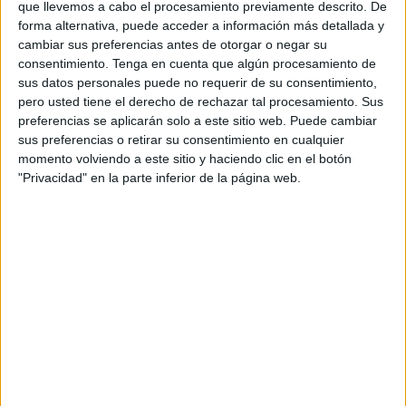
que llevemos a cabo el procesamiento previamente descrito. De
Constaba en base de datos policial que el vehículo se
forma alternativa, puede acceder a información más detallada y
cambiar sus preferencias antes de otorgar o negar su
robó en Italia, siguiendo la ruta hasta Ceuta para,
consentimiento.
Tenga en cuenta que algún procesamiento de
previsiblemente,
continuar trayecto a Marruecos.
sus datos personales puede no requerir de su consentimiento,
pero usted tiene el derecho de rechazar tal procesamiento. Sus
Los agentes de la UIP se hicieron cargo del coche
y,
preferencias se aplicarán solo a este sitio web. Puede cambiar
con ayuda de una grúa, se procedió a su traslado a base
sus preferencias o retirar su consentimiento en cualquier
policial.
momento volviendo a este sitio y haciendo clic en el botón
"Privacidad" en la parte inferior de la página web.
Oficialmente, desde la Jefatura Superior, se ha confirmado
este noticia sin aportar más datos al respecto.
En la noche de ayer, una grúa trasladaba el vehículo
yendo por detrás la UIP.
La ruta de los robos
Tanto en Ceuta como en Algeciras, las fuerzas de
seguridad llevan a cabo
cuantiosas operaciones
para