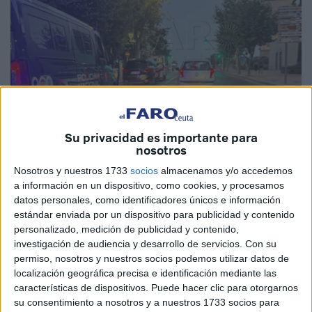
Su privacidad es importante para
nosotros
Imagen cedida
Nosotros y nuestros 1733
socios
almacenamos y/o accedemos
a información en un dispositivo, como cookies, y procesamos
datos personales, como identificadores únicos e información
estándar enviada por un dispositivo para publicidad y contenido
Agentes de la UIP de la Policía Nacional
recuperaron en
personalizado, medición de publicidad y contenido,
la noche de este sábado en Ceuta un
vehículo Porsche
investigación de audiencia y desarrollo de servicios.
Con su
Cayenne
que figuraba como
robado en Italia.
permiso, nosotros y nuestros socios podemos utilizar datos de
localización geográfica precisa e identificación mediante las
La recuperación del
coche de alta gama
tuvo lugar en el
características de dispositivos. Puede hacer clic para otorgarnos
puerto, en una de las áreas de servicio.
su consentimiento a nosotros y a nuestros 1733 socios para