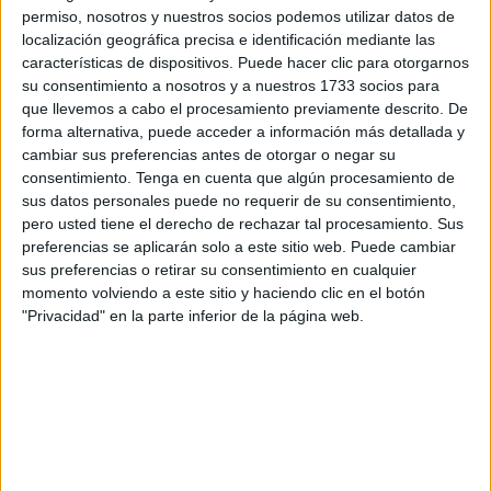
permiso, nosotros y nuestros socios podemos utilizar datos de
aplicado a las mercancías que circulan por los
pasos
localización geográfica precisa e identificación mediante las
fronterizos
de Marruecos con Ceuta y Melilla y que “la
características de dispositivos. Puede hacer clic para otorgarnos
Comisión no ha sido informada por España ni por ningún
su consentimiento a nosotros y a nuestros 1733 socios para
otro Estado miembro de la UE de la existencia de
que llevemos a cabo el procesamiento previamente descrito. De
forma alternativa, puede acceder a información más detallada y
infracciones” por parte del Reino alauita “de las
cambiar sus preferencias antes de otorgar o negar su
disposiciones del Acuerdo de Asociación ni de incidentes
consentimiento.
Tenga en cuenta que algún procesamiento de
relativos al comercio de mercancías de la UE”.
sus datos personales puede no requerir de su consentimiento,
pero usted tiene el derecho de rechazar tal procesamiento. Sus
A la espera de que, en enero, se reabra la aduana
preferencias se aplicarán solo a este sitio web. Puede cambiar
comercial de
Melilla
y se ponga en marcha por primera vez
sus preferencias o retirar su consentimiento en cualquier
momento volviendo a este sitio y haciendo clic en el botón
una en el paso del Tarajal, la Comisión se ha limitado a
"Privacidad" en la parte inferior de la página web.
recordar que “las mercancías exportadas de España o de
cualquier otro Estado miembro de la UE tienen derecho a
un trato preferencial en el momento de su entrada en
Marruecos
sobre la base de las condiciones establecidas
en el Acuerdo de Asociación UE-Marruecos. a través de la
aduana comercial de Beni Enzar”.