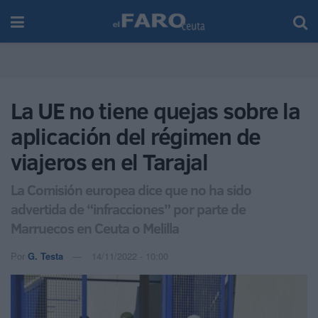
La UE no tiene quejas sobre la
aplicación del régimen de
viajeros en el Tarajal
La Comisión europea dice que no ha sido
advertida de “infracciones” por parte de
Marruecos en Ceuta o Melilla
Por
G. Testa
14/11/2022 - 10:00