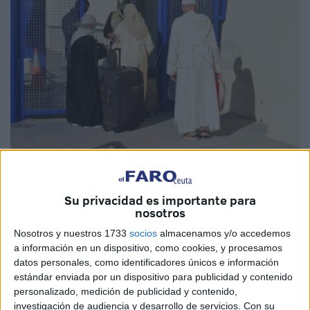
El Faro
Su privacidad es importante para
nosotros
Nosotros y nuestros 1733
socios
almacenamos y/o accedemos
El comisario europeo de Vecindad y Ampliación, Olivér
a información en un dispositivo, como cookies, y procesamos
Várhelyi, ha asegurado al eurodiputado español Jordi
datos personales, como identificadores únicos e información
Cañas que la institución comunitaria que ostenta el poder
estándar enviada por un dispositivo para publicidad y contenido
ejecutivo y la iniciativa legislativa en la UE “está al
personalizado, medición de publicidad y contenido,
corriente” de la situación relativa al régimen de viajes
investigación de audiencia y desarrollo de servicios.
Con su