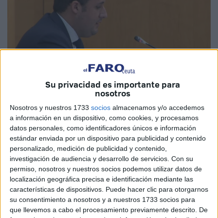
Su privacidad es importante para
nosotros
Nosotros y nuestros 1733
socios
almacenamos y/o accedemos
a información en un dispositivo, como cookies, y procesamos
datos personales, como identificadores únicos e información
estándar enviada por un dispositivo para publicidad y contenido
personalizado, medición de publicidad y contenido,
El consejero de Fomento y
Turismo
de Ceuta, Alejandro
investigación de audiencia y desarrollo de servicios.
Con su
Ramírez, ha detallado que ya se ha comenzado a instalar
permiso, nosotros y nuestros socios podemos utilizar datos de
toda la infraestructura relacionada con el sector del
localización geográfica precisa e identificación mediante las
características de dispositivos. Puede hacer clic para otorgarnos
salazón en la Explanada de
Juan XXIII
, así como ha
su consentimiento a nosotros y a nuestros 1733 socios para
destacado que en el último año se ha desarrollado un
que llevemos a cabo el procesamiento previamente descrito. De