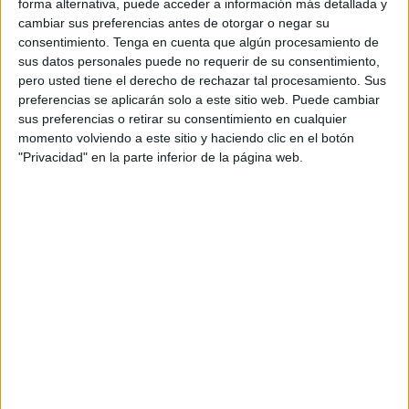
proyecto de ejecución importante con el que se busca un
forma alternativa, puede acceder a información más detallada y
cambio en el proceso de salación y en el sector de los
cambiar sus preferencias antes de otorgar o negar su
consentimiento.
Tenga en cuenta que algún procesamiento de
salazones.
sus datos personales puede no requerir de su consentimiento,
pero usted tiene el derecho de rechazar tal procesamiento. Sus
Asimismo, tal y como
explicaba
, se trata de un proyecto
preferencias se aplicarán solo a este sitio web. Puede cambiar
ambicioso que engloba, que ya está finalizado y que no
sus preferencias o retirar su consentimiento en cualquier
sólo engloba la explanada de Juan XXIII, sino que también
momento volviendo a este sitio y haciendo clic en el botón
un adecentamiento de todo el entorno de la bahía sur y un
"Privacidad" en la parte inferior de la página web.
museo turístico relacionado con el mundo del salazón. Un
proyecto que en total cuenta con un presupuesto de 1,9
millones de euros, y durante la pasada semana y
coincidiendo con la presencia en Fitur, la Ciudad pudo
mantener una reunión con la secretaria de Estado para
trasladarle esta iniciativa.
Según ha continuado, fue presentado el 14 de mayo
dentro de la convocatoria pública y se encuentra dentro de
la convocatoria del Ministerio de los planes de