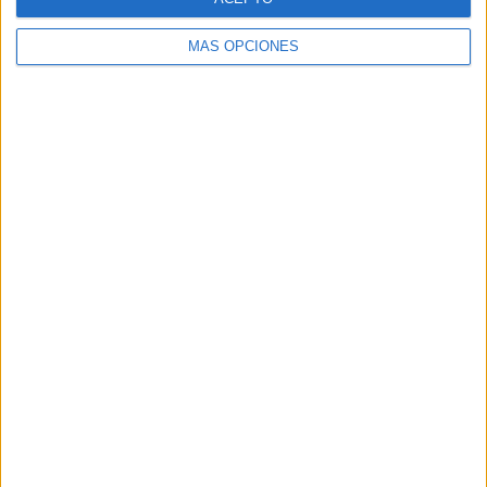
MÁS OPCIONES
A esas muertes se suman los desaparecidos, aquellos que
tras comunicar a las familias que se marchaban ya nunca
más volvieron a aparecer y ni siquiera se pusieron en
contacto con sus seres queridos lo que hace presagiar lo
peor.