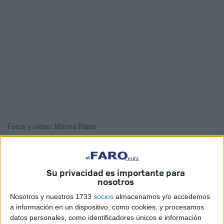
Fotos y vídeo: Marina Risco
Su privacidad es importante para
La tumba 4838 del cementerio de
Sidi Embarek
ha
nosotros
acogido este martes el entierro del
joven magrebí
cuyo
Nosotros y nuestros 1733
socios
almacenamos y/o accedemos
cadáver fue recuperado del mar el pasado jueves a la
a información en un dispositivo, como cookies, y procesamos
altura de
la Almadraba
, en Ceuta.
datos personales, como identificadores únicos e información