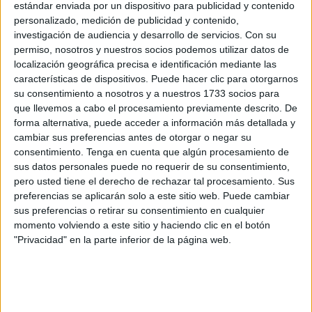
estándar enviada por un dispositivo para publicidad y contenido
Ha sido imposible su identificación. Portaba un pantalón
personalizado, medición de publicidad y contenido,
vaquero de color azul muy corto con cinturón negro
investigación de audiencia y desarrollo de servicios.
Con su
además de ropa interior de tonos marrones y blancos. La
permiso, nosotros y nuestros socios podemos utilizar datos de
localización geográfica precisa e identificación mediante las
falta de documentos u otro tipo de pertenencias ha hecho
características de dispositivos. Puede hacer clic para otorgarnos
inviable saber quién es.
su consentimiento a nosotros y a nuestros 1733 socios para
que llevemos a cabo el procesamiento previamente descrito. De
forma alternativa, puede acceder a información más detallada y
cambiar sus preferencias antes de otorgar o negar su
consentimiento.
Tenga en cuenta que algún procesamiento de
sus datos personales puede no requerir de su consentimiento,
pero usted tiene el derecho de rechazar tal procesamiento. Sus
preferencias se aplicarán solo a este sitio web. Puede cambiar
sus preferencias o retirar su consentimiento en cualquier
momento volviendo a este sitio y haciendo clic en el botón
"Privacidad" en la parte inferior de la página web.
Los integrantes de la Unidad Orgánica de la
Policía