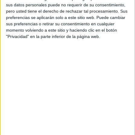
sus datos personales puede no requerir de su consentimiento,
enfermería,
la mujer cayó de la cama y falleció
días
pero usted tiene el derecho de rechazar tal procesamiento. Sus
después.
preferencias se aplicarán solo a este sitio web. Puede cambiar
sus preferencias o retirar su consentimiento en cualquier
El auxiliar de enfermería declaró que esa caída se debió a
momento volviendo a este sitio y haciendo clic en el botón
una pérdida de equilibrio por su parte, mientras que el
"Privacidad" en la parte inferior de la página web.
celador lo atribuyó a una mala manipulación por parte del
auxiliar que la movió muy al filo de la cama e hizo que
cayera sobre el demandante.
Por la vía penal
, el
celador resultó absuelto
después de
que fuera acusado de homicidio por imprudencia y el titular
del Juzgado de lo Penal 2 mantuviera en su resolución
judicial que no cabía la existencia de un reproche penal.
El procedimiento interno de Ingesa
Tal y como recoge en sentencia el TSJA, a raíz de ese
suceso
se le citó el 7 de junio de 2022
por parte de