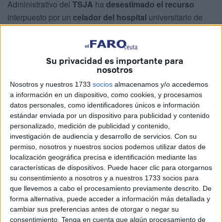
Administrativo del
TSJA
ha
desestimado el recurso
interpuesto por un
celador del hospital
universitario de
Ceuta contra la resolución que, en noviembre de 2022,
dictó el
Ingesa
por la que se le impuso
una sanción
disciplinaria de
dos meses de suspensión
de funciones.
Su privacidad es importante para
nosotros
Todo ello por incumplir las recomendaciones establecidas
Nosotros y nuestros 1733
socios
almacenamos y/o accedemos
en prevención de
riesgos laborales y desobediencia a
a información en un dispositivo, como cookies, y procesamos
un superior
.
datos personales, como identificadores únicos e información
estándar enviada por un dispositivo para publicidad y contenido
El TSJA confirma la sanción de 2 meses para el celador
personalizado, medición de publicidad y contenido,
además de imponer el pago de las costas procesales,
investigación de audiencia y desarrollo de servicios.
Con su
permiso, nosotros y nuestros socios podemos utilizar datos de
dando la razón a Ingesa en las medidas adoptadas.
localización geográfica precisa e identificación mediante las
características de dispositivos. Puede hacer clic para otorgarnos
Se le había requerido que
atendiera un reconocimiento
su consentimiento a nosotros y a nuestros 1733 socios para
médico
que, además, se consideraba clave toda vez que
que llevemos a cabo el procesamiento previamente descrito. De
este celador se vio implicado
en un suceso
ocurrido en
forma alternativa, puede acceder a información más detallada y
junio de ese 2022 en el hospital, ya que cuando estaba
cambiar sus preferencias antes de otorgar o negar su
consentimiento.
Tenga en cuenta que algún procesamiento de
atendiendo a una paciente junto a una auxiliar de