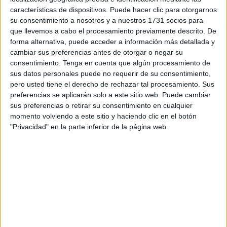
recurso presentado por una de las partes.
características de dispositivos. Puede hacer clic para otorgarnos
su consentimiento a nosotros y a nuestros 1731 socios para
Se consideró probado entonces y ahora ratificado, que el
que llevemos a cabo el procesamiento previamente descrito. De
forma alternativa, puede acceder a información más detallada y
varón aprovechó que una familiar de su pareja se había
cambiar sus preferencias antes de otorgar o negar su
quedado a dormir en su casa. Al aprovechar que estaba
consentimiento.
Tenga en cuenta que algún procesamiento de
solo junto a la adolescente, fumó sustancias
sus datos personales puede no requerir de su consentimiento,
estupefacientes que ofreció a la chica a la que
le obligó a
pero usted tiene el derecho de rechazar tal procesamiento. Sus
preferencias se aplicarán solo a este sitio web. Puede cambiar
consumir
.
sus preferencias o retirar su consentimiento en cualquier
momento volviendo a este sitio y haciendo clic en el botón
De igual manera le practicó
tocamientos
indicándole que
"Privacidad" en la parte inferior de la página web.
esto sería
“un secreto entre los dos”,
ya que “antes de
que lo hagas con otro niño de la calle lo tienes que hacer
conmigo”.
A la condena de 3 años de prisión se añadió una
medida
de libertad vigilada de 5 años
, periodo en el que no
puede acercarse a la chica a menos de 100 metros.