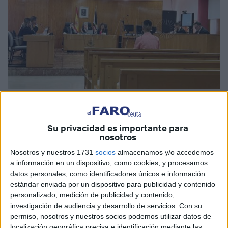
Imagen de archivo
Su privacidad es importante para
nosotros
El TSJA
ha confirmado
la condena
que en julio del
Nosotros y nuestros 1731
socios
almacenamos y/o accedemos
pasado año dicto la Sección VI de la
Audiencia
a información en un dispositivo, como cookies, y procesamos
datos personales, como identificadores únicos e información
Provincial de Cádiz en Ceuta
contra el llamado J.M.P.P.
estándar enviada por un dispositivo para publicidad y contenido
por
abuso sexual a menor de 16 años
.
personalizado, medición de publicidad y contenido,
investigación de audiencia y desarrollo de servicios.
Con su
El máximo órgano judicial le impuso
3 años de cárcel
,
permiso, nosotros y nuestros socios podemos utilizar datos de
sentencia que ahora confirma el TSJA tras analizar el
localización geográfica precisa e identificación mediante las