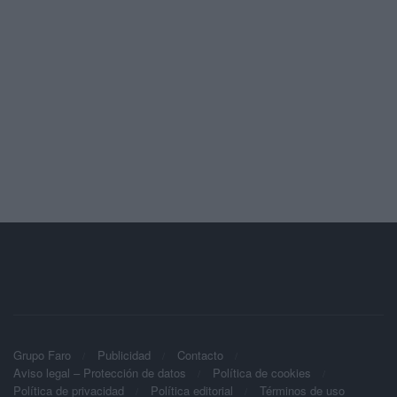
Grupo Faro
Publicidad
Contacto
Aviso legal – Protección de datos
Política de cookies
Política de privacidad
Política editorial
Términos de uso