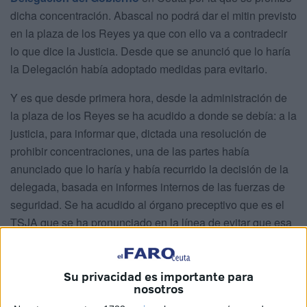
dicha concentración. Abascal no podrá dar el mitin previsto
en la plaza de los Reyes ya que con ello va a contradecir
lo que dice la Justicia. Desde que se anunció que lo haría
la Delegación había adoptado medidas para evitarlo.
Y es que desde primera hora, desde la administración de
la plaza de los Reyes se ha acudido a donde se debía: a la
justicia, para informar que, dictada una resolución de
prohibir concentraciones, una de las partes había
anunciado que lo haría y había recurrido la decisión de la
delegada, basada en informes internos de las fuerzas de
seguridad. Se ha acudido al órgano preceptivo que es el
TSJA que se ha pronunciado en la línea de evitar que esa
concentración se lleve a cabo.
Las autoridades judiciales han analizado los informes
Su privacidad es importante para
efectuados al respecto para valorar también el índice de
nosotros
riesgo que se podía producir en la ciudad, toda vez que al