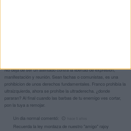
Parece que VOX ha desistido del recurso que había puesto. La
noticia habla de desistimiento.
Un ceutí con rabia
comentó:
hace 5 años
Delegada. Échele un par y prohíba la del viernes.
Ah, que los judíos son muy pocos y pacíficos. Ellos NO
provocan disturbios.
prohibido prohibir
comentó:
hace 5 años
No deja de ser un atentado contra la libertad de expresión,
manifestación y reunión. Sean fachas o comunistas, es una
prohibicion de unos derechos fundamentales. Franco prohibía la
ultraizquierda, ahora se prohíbe la ultraderecha. ¿donde
pararan? Al final cuando las barbas de tu enemigo ves cortar,
pon la tuya a remojar.
Un dia normal
comentó:
hace 5 años
Recuerda la ley mordaza de nuestro "amigo" rajoy