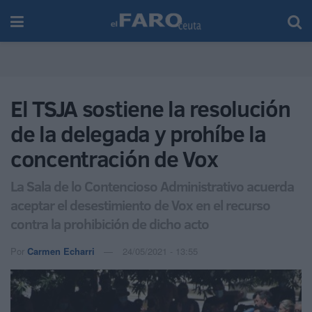
El TSJA sostiene la resolución
de la delegada y prohíbe la
concentración de Vox
La Sala de lo Contencioso Administrativo acuerda
aceptar el desestimiento de Vox en el recurso
contra la prohibición de dicho acto
Por
Carmen Echarri
24/05/2021 - 13:55