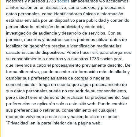
Nosotros y nuestros 1733
socios
almacenamos y/o accedemos
mitin de Vox se había opuesto una serie de
a información en un dispositivo, como cookies, y procesamos
datos personales, como identificadores únicos e información
concentraciones vía whatsapp que iban a llevar a cabo
estándar enviada por un dispositivo para publicidad y contenido
una cacerolada y, esto, en plena pandemia y con una crisis
personalizado, medición de publicidad y contenido,
tan grave como la que se está viviendo podía ser
investigación de audiencia y desarrollo de servicios.
Con su
demoledor además de distraer a las fuerzas de seguridad
permiso, nosotros y nuestros socios podemos utilizar datos de
con otro frente abierto.
localización geográfica precisa e identificación mediante las
características de dispositivos. Puede hacer clic para otorgarnos
La tensión es palpable entre muchos sectores sobre todo
su consentimiento a nosotros y a nuestros 1733 socios para
que llevemos a cabo el procesamiento previamente descrito. De
después de la última intervención pública e improvisada
forma alternativa, puede acceder a información más detallada y
que tuvo Abascal en la plaza de África y cuyo contenido
cambiar sus preferencias antes de otorgar o negar su
molestó a una parte importante de la población de Ceuta.
consentimiento.
Tenga en cuenta que algún procesamiento de
sus datos personales puede no requerir de su consentimiento,
Los informes de la Guardia Civil y la Policía
pero usted tiene el derecho de rechazar tal procesamiento. Sus
preferencias se aplicarán solo a este sitio web. Puede cambiar
Nacional
sus preferencias o retirar su consentimiento en cualquier
momento volviendo a este sitio y haciendo clic en el botón
Informes de la Guardia Civil y de la Policía Nacional
"Privacidad" en la parte inferior de la página web.
habían avalado la decisión adoptada este sábado por