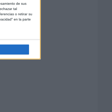
esamiento de sus
echazar tal
erencias o retirar su
vacidad" en la parte