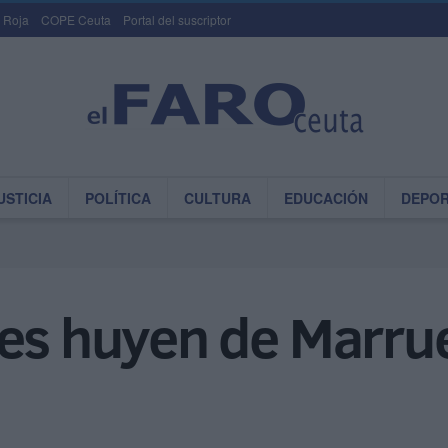
 Roja
COPE Ceuta
Portal del suscriptor
USTICIA
POLÍTICA
CULTURA
EDUCACIÓN
DEPO
tes huyen de Marru