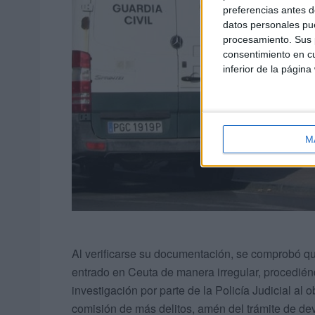
preferencias antes d
datos personales pue
procesamiento. Sus p
consentimiento en cu
inferior de la página
M
Al verificarse su documentación, se comprobó qu
entrado en Ceuta de manera irregular, procedién
investigación por parte de la Policía Judicial al 
comisión de más delitos, amén del trámite de de