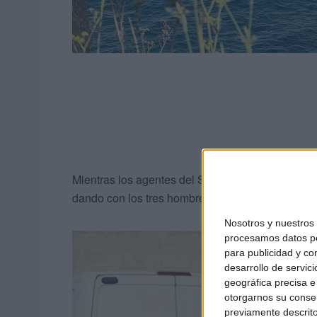
Mientras los agentes del Servicio Marítimo se h
dando con los tres hombres a la altura de los mil
Nosotros y nuestro
procesamos datos per
para publicidad y co
desarrollo de servici
geográfica precisa e 
otorgarnos su conse
previamente descrito