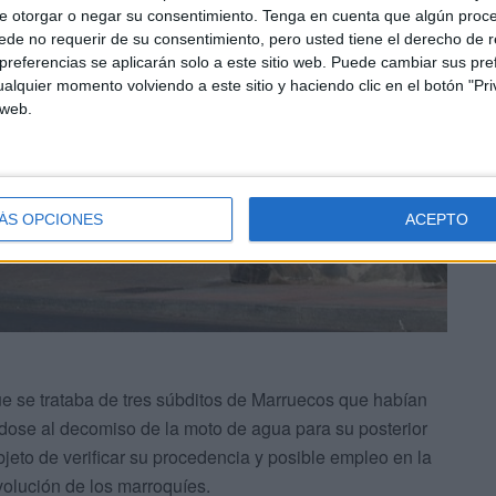
e otorgar o negar su consentimiento.
Tenga en cuenta que algún proc
de no requerir de su consentimiento, pero usted tiene el derecho de r
referencias se aplicarán solo a este sitio web. Puede cambiar sus pref
alquier momento volviendo a este sitio y haciendo clic en el botón "Pri
 web.
ÁS OPCIONES
ACEPTO
e se trataba de tres súbditos de Marruecos que habían
dose al decomiso de la moto de agua para su posterior
objeto de verificar su procedencia y posible empleo en la
volución de los marroquíes.