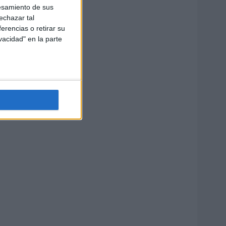
esamiento de sus
echazar tal
erencias o retirar su
vacidad" en la parte