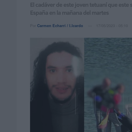
El cadáver de este joven tetuaní que este 
España en la mañana del martes
Por
Carmen Echarri / I.Icardo
17/05/2023 - 05:10