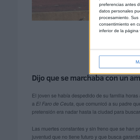
preferencias antes d
datos personales pue
procesamiento. Sus p
consentimiento en cu
inferior de la página
M
Dijo que se marchaba con un a
El joven se había despedido de su familia horas
a
El Faro de Ceuta
, que comunicó a su padre que
pretensión era nadar hasta la ciudad para buscar
Las muertes constantes y sin freno que se han p
juventud que no tiene futuro y que busca garantiza