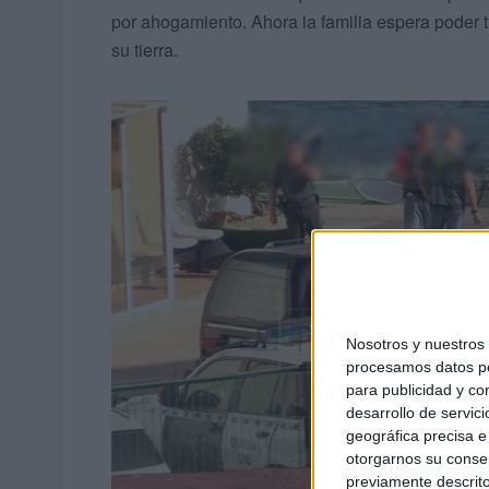
por ahogamiento. Ahora la familia espera poder t
su tierra.
Nosotros y nuestro
procesamos datos per
para publicidad y co
desarrollo de servici
geográfica precisa e 
otorgarnos su conse
previamente descrito