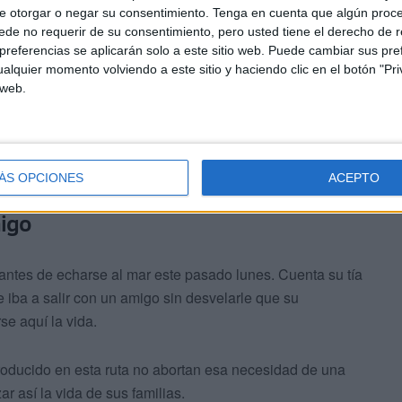
e otorgar o negar su consentimiento.
Tenga en cuenta que algún proc
de no requerir de su consentimiento, pero usted tiene el derecho de r
referencias se aplicarán solo a este sitio web. Puede cambiar sus pref
alquier momento volviendo a este sitio y haciendo clic en el botón "Pri
 web.
ÁS OPCIONES
ACEPTO
migo
 antes de echarse al mar este pasado lunes. Cuenta su tía
 iba a salir con un amigo sin desvelarle que su
se aquí la vida.
roducido en esta ruta no abortan esa necesidad de una
r así la vida de sus familias.