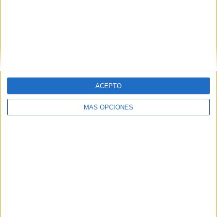
Tags:
Guardia Civil
Salvamento Marítimo
ACEPTO
MÁS OPCIONES
Related
Posts
La Guardia Civil localiza un cadáver en
Juan XXIII
HACE 24 HORAS
Hasta 7.000 euros por pase de
inmigrantes Ceuta-Algeciras: el negocio
de la avalancha
HACE 1 DÍA