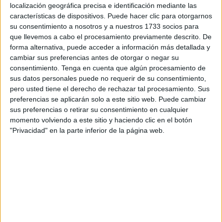
localización geográfica precisa e identificación mediante las
una persona en el mar, a la altura de la zona comprendida
características de dispositivos. Puede hacer clic para otorgarnos
entre Juan XXIII y Almadraba. El joven localizado sin vida
su consentimiento a nosotros y a nuestros 1733 socios para
llevaba traje de neopreno y es magrebí.
que llevemos a cabo el procesamiento previamente descrito. De
forma alternativa, puede acceder a información más detallada y
La
Guardia Civil
, tras movilizar a los GEAS, está
cambiar sus preferencias antes de otorgar o negar su
buscando otro cuerpo desaparecido desde esta
consentimiento.
Tenga en cuenta que algún procesamiento de
madrugada.
sus datos personales puede no requerir de su consentimiento,
pero usted tiene el derecho de rechazar tal procesamiento. Sus
Ha sido una noche de
preferencias se aplicarán solo a este sitio web. Puede cambiar
presión
en la que varias personas
sus preferencias o retirar su consentimiento en cualquier
han querido alcanzar Ceuta a nado en las peores
momento volviendo a este sitio y haciendo clic en el botón
condiciones partiendo de los puntos más próximos del
"Privacidad" en la parte inferior de la página web.
norte de Marruecos.
A primera hora de la noche, en una de esas
entradas
, se
constató la desaparición de dos jóvenes, dos varones que
intentaban llegar a nado y que desaparecieron entre el
oleaje.