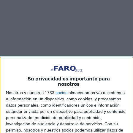
Su privacidad es importante para
nosotros
Fotos y vídeo: Joaquin Viera
Nosotros y nuestros 1733
socios
almacenamos y/o accedemos
a información en un dispositivo, como cookies, y procesamos
datos personales, como identificadores únicos e información
estándar enviada por un dispositivo para publicidad y contenido
Salvamento Marítimo
, con apoyo de la unidad Atria con
personalizado, medición de publicidad y contenido,
base en Ceuta y el helicóptero de esta misma entidad, han
investigación de audiencia y desarrollo de servicios.
Con su
recuperado a primera hora de este sábado el cadáver de
permiso, nosotros y nuestros socios podemos utilizar datos de