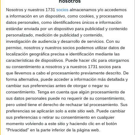
nosotros
de Ceuta, es el de un
vecino de Castillejos
que
acostumbraba a realizar labores de construcción y pintura
Nosotros y nuestros 1731
socios
almacenamos y/o accedemos
a información en un dispositivo, como cookies, y procesamos
como trabajador transfronterizo.
datos personales, como identificadores únicos e información
estándar enviada por un dispositivo para publicidad y contenido
El cierre de la frontera
y la imposición del visado han
personalizado, medición de publicidad y contenido,
provocado que muchos de los que cruzaban de Marruecos
investigación de audiencia y desarrollo de servicios.
Con su
a Ceuta y a la inversa hayan visto cerrada su única vía
permiso, nosotros y nuestros socios podemos utilizar datos de
legal de tránsito. Su única forma de seguir trabajando en
localización geográfica precisa e identificación mediante las
características de dispositivos. Puede hacer clic para otorgarnos
nuestra ciudad para alimentar a sus familias es acceder
su consentimiento a nosotros y a nuestros 1731 socios para
arriesgando la vida.
que llevemos a cabo el procesamiento previamente descrito. De
forma alternativa, puede acceder a información más detallada y
El cuerpo sin vida de este padre de familia, de 44 años, fue
cambiar sus preferencias antes de otorgar o negar su
encontrado a pocos metros de la orilla de Santa Catalina,
consentimiento.
Tenga en cuenta que algún procesamiento de
ahogado, presumiblemente después de haber sido
sus datos personales puede no requerir de su consentimiento,
acercado por alguna patera
de las que se están
pero usted tiene el derecho de rechazar tal procesamiento. Sus
preferencias se aplicarán solo a este sitio web. Puede cambiar
dedicando a introducir personas dejándolas en las
sus preferencias o retirar su consentimiento en cualquier
cercanías del Recinto, la Potabilizadora o el cementerio.
momento volviendo a este sitio y haciendo clic en el botón
"Privacidad" en la parte inferior de la página web.