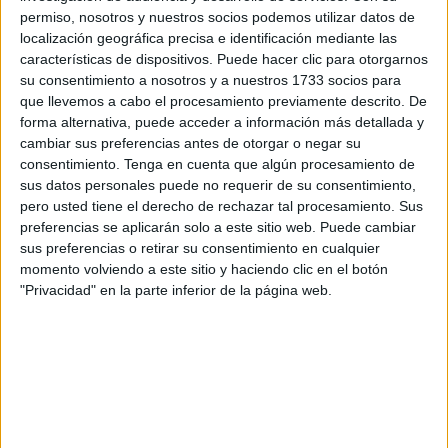
Ahora ha sido el viento el que ha venido a demostrar la
permiso, nosotros y nuestros socios podemos utilizar datos de
inestabilidad de la zona, dado que la infraestructura
localización geográfica precisa e identificación mediante las
características de dispositivos. Puede hacer clic para otorgarnos
levantada ha quedado por los suelos.
su consentimiento a nosotros y a nuestros 1733 socios para
que llevemos a cabo el procesamiento previamente descrito. De
forma alternativa, puede acceder a información más detallada y
cambiar sus preferencias antes de otorgar o negar su
consentimiento.
Tenga en cuenta que algún procesamiento de
sus datos personales puede no requerir de su consentimiento,
pero usted tiene el derecho de rechazar tal procesamiento. Sus
El problema para la Ciudad Autónoma es serio, ya que
preferencias se aplicarán solo a este sitio web. Puede cambiar
tiene a más de 400 menores en el centro de Hadú, que no
sus preferencias o retirar su consentimiento en cualquier
reúne las condiciones para garantizar el cumplimiento de
momento volviendo a este sitio y haciendo clic en el botón
las directrices ordenadas por el Ministerio de Sanidad para
"Privacidad" en la parte inferior de la página web.
evitar el contagio del coronavirus. Llevan meses
advirtiendo del hacinamiento de estos menores, y ahora
este enemigo invisible se ha encargado de visualizarlo de
la manera más dura.