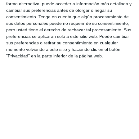
en política es intentar llegar un poco a lo que él hizo y en
forma alternativa, puede acceder a información más detallada y
cambiar sus preferencias antes de otorgar o negar su
ese papel nos encontramos. Nosotros seguimos
consentimiento.
Tenga en cuenta que algún procesamiento de
trabajando con ganas e ilusión por cambiar Ceuta.
sus datos personales puede no requerir de su consentimiento,
pero usted tiene el derecho de rechazar tal procesamiento. Sus
preferencias se aplicarán solo a este sitio web. Puede cambiar
sus preferencias o retirar su consentimiento en cualquier
momento volviendo a este sitio y haciendo clic en el botón
"Privacidad" en la parte inferior de la página web.