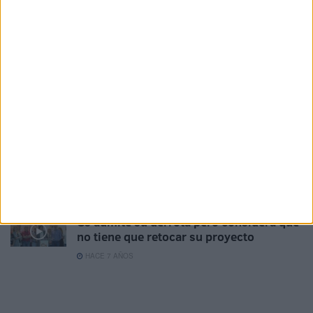
La Junta Electoral cierra el recuento del
26-M sin cambio en el reparto de
escaños
HACE 7 AÑOS
Vivas cierra sus reuniones con Caballas
y MDyC
HACE 7 AÑOS
Caballas, sin sede pero con la misma
lucha en la calle
HACE 7 AÑOS
Cs admite su derrota pero considera que
no tiene que retocar su proyecto
HACE 7 AÑOS