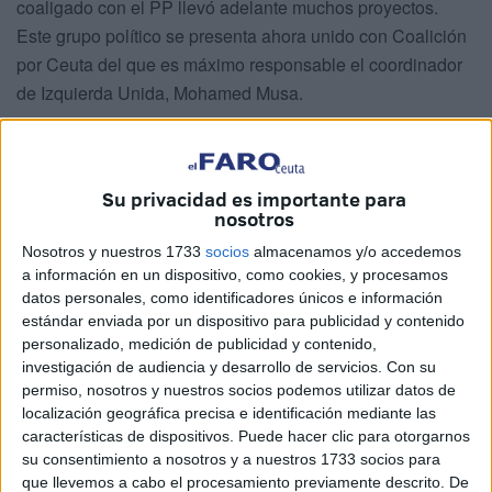
coaligado con el PP llevó adelante muchos proyectos.
Este grupo político se presenta ahora unido con Coalición
por Ceuta del que es máximo responsable el coordinador
de Izquierda Unida, Mohamed Musa.
-Llevar el apellido Mizzian en Ceuta dentro de la
actividad política es un peso importante.
Su privacidad es importante para
-Por supuesto. Es un peso importante y un orgullo por la
nosotros
trayectoria que tuvo mi tío Mustafa Mizzian, que hizo
Nosotros y nuestros 1733
socios
almacenamos y/o accedemos
muchas cosas por esta ciudad.
a información en un dispositivo, como cookies, y procesamos
datos personales, como identificadores únicos e información
-¿Qué tiene Tarek Mizzian de Mustafa Mizzian aparte de
estándar enviada por un dispositivo para publicidad y contenido
ser el presidente del Partido Democrático y Social de
personalizado, medición de publicidad y contenido,
investigación de audiencia y desarrollo de servicios.
Con su
Ceuta?
permiso, nosotros y nuestros socios podemos utilizar datos de
localización geográfica precisa e identificación mediante las
-Intento llevar el legado que él tuvo estando con los más
características de dispositivos. Puede hacer clic para otorgarnos
desfavorecidos y ayudando a los ciudadanos para hacer
su consentimiento a nosotros y a nuestros 1733 socios para
una Ceuta mejor. El objetivo que me he planteado siempre
que llevemos a cabo el procesamiento previamente descrito. De