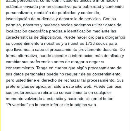
datos personales, como identificadores únicos e información
estándar enviada por un dispositivo para publicidad y contenido
El Club de Tiro de Ceuta celebra su XXXV
personalizado, medición de publicidad y contenido,
Aniversario
investigación de audiencia y desarrollo de servicios.
Con su
POR
MARÍA GARCÍA
06/12/2024
0
permiso, nosotros y nuestros socios podemos utilizar datos de
localización geográfica precisa e identificación mediante las
La Federación de Caza anuncia dos
características de dispositivos. Puede hacer clic para otorgarnos
campeonatos navideños de tiro al plato
su consentimiento a nosotros y a nuestros 1733 socios para
POR
MARÍA GARCÍA
02/12/2024
0
que llevemos a cabo el procesamiento previamente descrito. De
forma alternativa, puede acceder a información más detallada y
Los tiradores demuestran su destreza en la
cambiar sus preferencias antes de otorgar o negar su
modalidad Compak-Sporting
consentimiento.
Tenga en cuenta que algún procesamiento de
POR
FERNANDO MORCILLO
28/07/2024
0
sus datos personales puede no requerir de su consentimiento,
pero usted tiene el derecho de rechazar tal procesamiento. Sus
Gran jornada de tiro al plato a cargo de
preferencias se aplicarán solo a este sitio web. Puede cambiar
buenos tiradores
sus preferencias o retirar su consentimiento en cualquier
POR
FERNANDO MORCILLO
27/07/2024
0
momento volviendo a este sitio y haciendo clic en el botón
"Privacidad" en la parte inferior de la página web.
La federación de Caza organiza unas jornadas
de Tiro al Plato este fin de semana
POR
FERNANDO MORCILLO
22/07/2024
0