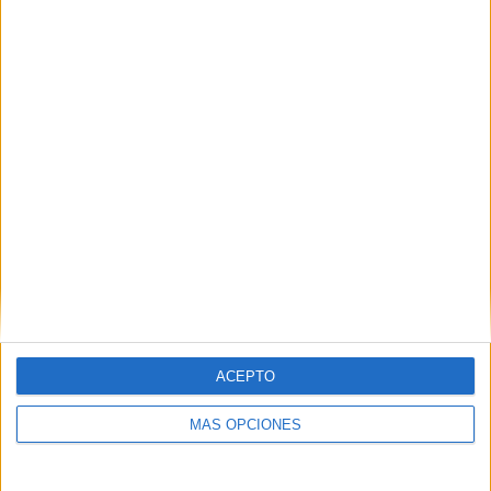
Los domingos de Tiro con Arco en el Jaral
POR
FERNANDO MORCILLO
21/07/2024
0
1
2
…
4
ACEPTO
MÁS OPCIONES