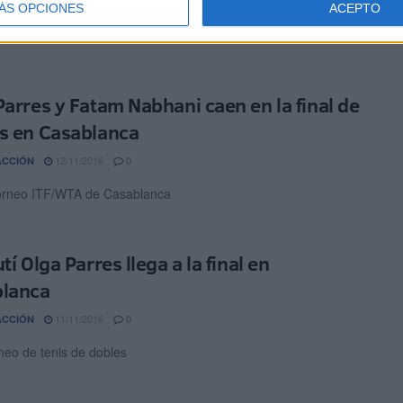
19/11/2016
ACCIÓN
0
ÁS OPCIONES
ACEPTO
Torneo WTA de Rabat
Parres y Fatam Nabhani caen en la final de
s en Casablanca
12/11/2016
ACCIÓN
0
Torneo ITF/WTA de Casablanca
tí Olga Parres llega a la final en
lanca
11/11/2016
ACCIÓN
0
rneo de tenis de dobles