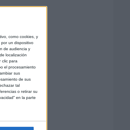
ivo, como cookies, y
por un dispositivo
ón de audiencia y
de localización
 clic para
bo el procesamiento
cambiar sus
esamiento de sus
echazar tal
erencias o retirar su
vacidad" en la parte