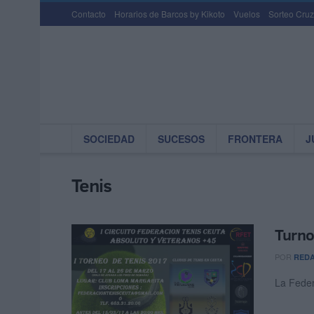
Contacto
Horarios de Barcos by Kikoto
Vuelos
Sorteo Cruz
SOCIEDAD
SUCESOS
FRONTERA
J
Tenis
Turno
POR
RED
La Feder