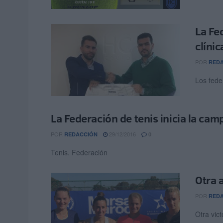
La Fe
clíni
POR
RED
Los fede
La Federación de tenis inicia la ca
POR
29/12/2016
REDACCIÓN
0
Tenis. Federación
Otra 
POR
RED
Otra vict