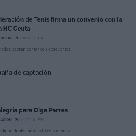
deración de Tenis firma un convenio con la
ca HC Ceuta
02/02/2017
ACCIÓN
0
rados podrán contar con descuentos
mpaña de captación
alegría para Olga Parres
24/12/2016
ACCIÓN
0
oria en dobles para la tenista caballa.