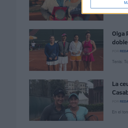
POR
RED
M
Tenis: 
Olga 
doble
POR
RED
Tenis: 
La ceu
Casab
POR
RED
En el to