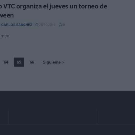
ub VTC organiza el jueves un torneo de
oween
25/10/2016
 CARLOS SÁNCHEZ
0
orneo
64
65
66
Siguiente