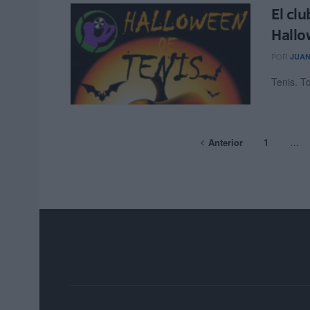
El cl
Hall
POR
JUAN
Tenis. T
Anterior
1
…