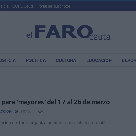
 Roja
COPE Ceuta
Portal del suscriptor
USTICIA
POLÍTICA
CULTURA
EDUCACIÓN
DEPO
 para ‘mayores’ del 17 al 26 de marzo
01/03/2017
ACCIÓN
0
ación de Tenis organiza un torneo absoluto y para +45