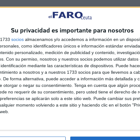
 Directiva
Su privacidad es importante para nosotros
s 1733
socios
almacenamos y/o accedemos a información en un disposit
sonales, como identificadores únicos e información estándar enviada 
ntenido personalizado, medición de publicidad y contenido, investigaci
os.
Con su permiso, nosotros y nuestros socios podemos utilizar datos 
n Mohamed, el nuevo presidente de la
identificación mediante las características de dispositivos. Puede hacer
ntimiento a nosotros y a nuestros 1733 socios para que llevemos a ca
ación de Tenis
. De forma alternativa, puede acceder a información más detallada y 
e otorgar o negar su consentimiento.
Tenga en cuenta que algún proc
30/11/2016
ACCIÓN
0
de no requerir de su consentimiento, pero usted tiene el derecho de r
elegido por unanimidad
referencias se aplicarán solo a este sitio web. Puede cambiar sus pref
alquier momento volviendo a este sitio y haciendo clic en el botón "Pri
 web.
Parres y Fatma Nabhani repiten
ampeonato en Rabat