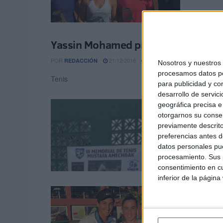
Yassin Mohamed presenta a su Junta
POR
21/12/2016
REDACCIÓN
0
Nosotros y nuestro
procesamos datos per
Tenis
para publicidad y co
desarrollo de servici
Yassi
geográfica precisa e 
otorgarnos su conse
Feder
previamente descrito
preferencias antes d
POR
RED
datos personales pue
Ha sido 
procesamiento. Sus p
consentimiento en cu
inferior de la página
Olga 
subc