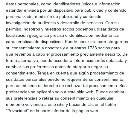
datos personales, como identificadores únicos e información
POR
BROOKS BEALL
12/04/2026
0
estándar enviada por un dispositivo para publicidad y contenido
Los Catarecha llevan el tenis playa caballa a lo
personalizado, medición de publicidad y contenido,
más alto en Ibiza
investigación de audiencia y desarrollo de servicios.
Con su
permiso, nosotros y nuestros socios podemos utilizar datos de
POR
BROOKS BEALL
23/03/2026
0
localización geográfica precisa e identificación mediante las
Ceuta estará en el Campeonato de España de
características de dispositivos. Puede hacer clic para otorgarnos
clubes de pickleball por primera vez en su
su consentimiento a nosotros y a nuestros 1733 socios para
historia
que llevemos a cabo el procesamiento previamente descrito. De
forma alternativa, puede acceder a información más detallada y
POR
BROOKS BEALL
13/02/2026
0
cambiar sus preferencias antes de otorgar o negar su
Arranca el ‘III ITF de tenis’ en Loma Margarita
consentimiento.
Tenga en cuenta que algún procesamiento de
sus datos personales puede no requerir de su consentimiento,
POR
FERNANDO MORCILLO
08/12/2025
0
pero usted tiene el derecho de rechazar tal procesamiento. Sus
preferencias se aplicarán solo a este sitio web. Puede cambiar
Olga Parres, subcampeona en dobles en el
sus preferencias o retirar su consentimiento en cualquier
ITF de Melilla
momento volviendo a este sitio y haciendo clic en el botón
POR
FERNANDO MORCILLO
07/12/2025
0
"Privacidad" en la parte inferior de la página web.
Agenda polideportiva: fútbol, balonmano y
waterpolo, con la visita de un equipo de
Champions