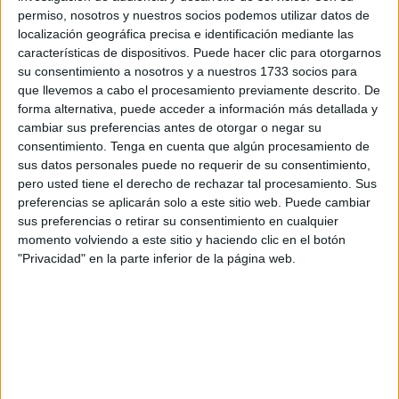
suspendidas este miércoles por el temporal
permiso, nosotros y nuestros socios podemos utilizar datos de
POR
CARMEN ECHARRI
26/03/2019
13
localización geográfica precisa e identificación mediante las
características de dispositivos. Puede hacer clic para otorgarnos
su consentimiento a nosotros y a nuestros 1733 socios para
1
…
52
53
que llevemos a cabo el procesamiento previamente descrito. De
forma alternativa, puede acceder a información más detallada y
cambiar sus preferencias antes de otorgar o negar su
consentimiento.
Tenga en cuenta que algún procesamiento de
sus datos personales puede no requerir de su consentimiento,
pero usted tiene el derecho de rechazar tal procesamiento. Sus
preferencias se aplicarán solo a este sitio web. Puede cambiar
sus preferencias o retirar su consentimiento en cualquier
momento volviendo a este sitio y haciendo clic en el botón
"Privacidad" en la parte inferior de la página web.