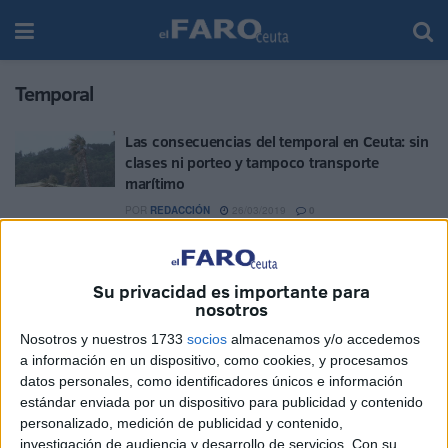
Temporal
Las consecuencias del temporal en Ceuta: sin
clases ni porteo y tampoco transporte
marítimo
POR
REDACCIÓN
26/03/2019
0
ARCE-Protección Civil advierte de “riesgo
importante” por fenómenos costeros en
Ceuta
Su privacidad es importante para
nosotros
POR
REDACCIÓN
26/03/2019
0
Nosotros y nuestros 1733
socios
almacenamos y/o accedemos
Temporal de levante: Constituido el Comité de
a información en un dispositivo, como cookies, y procesamos
Emergencia de la Autoridad Portuaria
datos personales, como identificadores únicos e información
POR
REDACCIÓN
26/03/2019
0
estándar enviada por un dispositivo para publicidad y contenido
personalizado, medición de publicidad y contenido,
⚠ Las clases en colegios e institutos de Ceuta
investigación de audiencia y desarrollo de servicios.
Con su