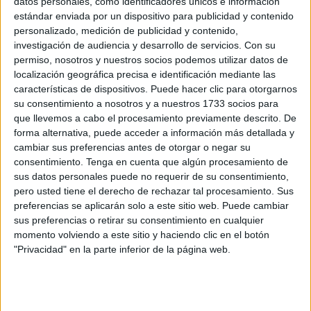
Regino Hernández entra en la lista C de la
datos personales, como identificadores únicos e información
Federación Española
estándar enviada por un dispositivo para publicidad y contenido
personalizado, medición de publicidad y contenido,
POR
JUAN CARLOS SÁNCHEZ
20/06/2020
0
investigación de audiencia y desarrollo de servicios.
Con su
El medallista ceutí Regino Hernández se
permiso, nosotros y nuestros socios podemos utilizar datos de
lesiona una muñeca y en una vértebra
localización geográfica precisa e identificación mediante las
características de dispositivos. Puede hacer clic para otorgarnos
POR
EFE
30/09/2019
0
su consentimiento a nosotros y a nuestros 1733 socios para
El ceutí Regino Hernández, Premio Nacional
que llevemos a cabo el procesamiento previamente descrito. De
del Deporte de 2018
forma alternativa, puede acceder a información más detallada y
cambiar sus preferencias antes de otorgar o negar su
POR
EFE
28/02/2019
0
consentimiento.
Tenga en cuenta que algún procesamiento de
Regino Hernández eliminado en octavos del
sus datos personales puede no requerir de su consentimiento,
Mundial de Snowboard
pero usted tiene el derecho de rechazar tal procesamiento. Sus
preferencias se aplicarán solo a este sitio web. Puede cambiar
POR
EFE/ REDACCIÓN
01/02/2019
0
sus preferencias o retirar su consentimiento en cualquier
Regino Hernández amenaza con plantarse si
momento volviendo a este sitio y haciendo clic en el botón
la Federación no les contrata un 'skiman'
"Privacidad" en la parte inferior de la página web.
"competente"
POR
M.A.
13/11/2018
0
Regino Hernández, campeón de España de