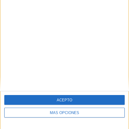
boardercross
POR
EFE
26/03/2018
0
1
2
3
ACEPTO
MÁS OPCIONES