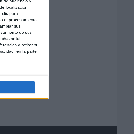
ón de audiencia y
de localización
 clic para
bo el procesamiento
cambiar sus
esamiento de sus
echazar tal
erencias o retirar su
vacidad" en la parte