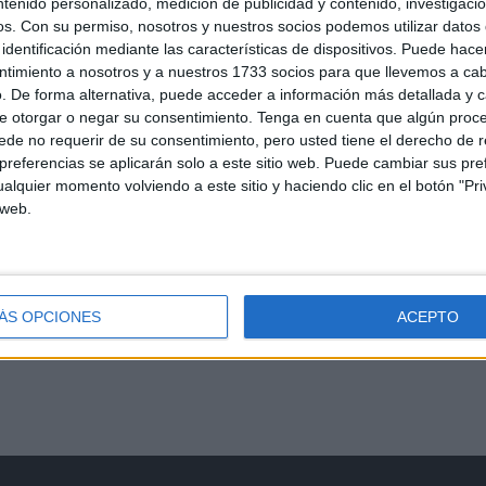
ntenido personalizado, medición de publicidad y contenido, investigaci
navidades hace ya unos cuantos años Ceuta recibió una gran
os.
Con su permiso, nosotros y nuestros socios podemos utilizar datos 
 Y es que a partir de entonces ...
identificación mediante las características de dispositivos. Puede hacer
ntimiento a nosotros y a nuestros 1733 socios para que llevemos a ca
. De forma alternativa, puede acceder a información más detallada y 
e otorgar o negar su consentimiento.
Tenga en cuenta que algún proc
de no requerir de su consentimiento, pero usted tiene el derecho de r
referencias se aplicarán solo a este sitio web. Puede cambiar sus pref
alquier momento volviendo a este sitio y haciendo clic en el botón "Pri
 web.
ÁS OPCIONES
ACEPTO