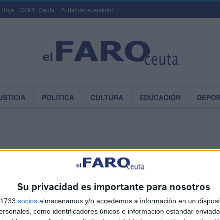
 Roja
COPE Ceuta
Portal del suscriptor
USTICIA
POLÍTICA
CULTURA
EDUCACIÓN
DEPO
rella de la Fortaleza del Hacho: un
rdo de infancia convertido en símbolo
Su privacidad es importante para nosotros
eño
s 1733
socios
almacenamos y/o accedemos a información en un disposit
01/01/2023
A LESSEY
0
sonales, como identificadores únicos e información estándar enviada 