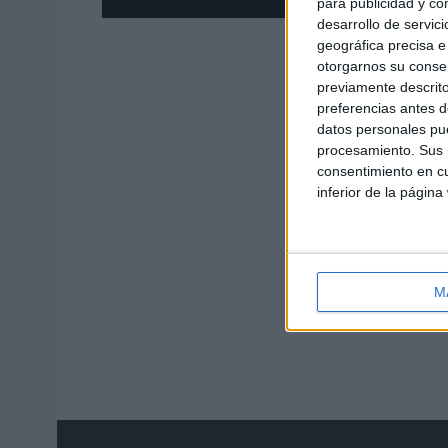
para publicidad y co
En unas 
desarrollo de servici
sorpresa.
geográfica precisa e 
otorgarnos su conse
previamente descrito
preferencias antes d
datos personales pue
procesamiento. Sus p
consentimiento en cu
inferior de la página
M