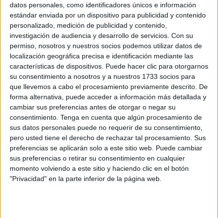
bancarios
datos personales, como identificadores únicos e información
estándar enviada por un dispositivo para publicidad y contenido
POR
M.A.
08/11/2018
0
personalizado, medición de publicidad y contenido,
González 'premió' a Moro con la mordida que
investigación de audiencia y desarrollo de servicios.
Con su
presuntamente cobró porque fue quien le
permiso, nosotros y nuestros socios podemos utilizar datos de
trajo "el negocio"
localización geográfica precisa e identificación mediante las
características de dispositivos. Puede hacer clic para otorgarnos
POR
REDACCIÓN
10/05/2018
0
su consentimiento a nosotros y a nuestros 1733 socios para
Luis Vicente Moro dice que la constructora de
que llevemos a cabo el procesamiento previamente descrito. De
la Gürtel empleaba a jóvenes del PP
forma alternativa, puede acceder a información más detallada y
cambiar sus preferencias antes de otorgar o negar su
POR
EFE
,
REDACCIÓN
03/04/2018
0
consentimiento.
Tenga en cuenta que algún procesamiento de
El amigo de Luis Vicente Moro en el CNI
sus datos personales puede no requerir de su consentimiento,
pero usted tiene el derecho de rechazar tal procesamiento. Sus
POR
REDACCIÓN
22/01/2018
0
preferencias se aplicarán solo a este sitio web. Puede cambiar
sus preferencias o retirar su consentimiento en cualquier
IU pide que se cite como testigo de la caja B
momento volviendo a este sitio y haciendo clic en el botón
del PP a Luis Vicente Moro
"Privacidad" en la parte inferior de la página web.
POR
REDACCIÓN
16/01/2018
0
Los billetes ‘de 500’ de Moro, para pagar los
implantes de su mujer