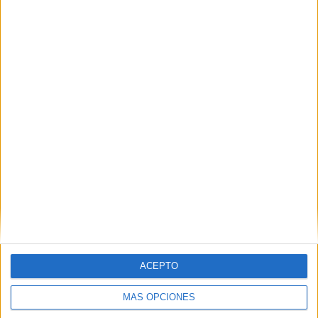
POR
REDACCIÓN
15/01/2018
1
Comisiones, mordidas y más acusaciones
contra Luis Vicente Moro
POR
REDACCIÓN
10/01/2018
1
1
2
3
ACEPTO
MÁS OPCIONES