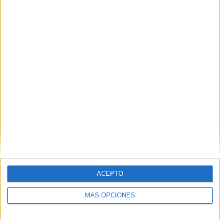
Antonio Cillóniz, Premio Nacional de
Literatura de Perú
POR
E.F.
16/11/2019
0
1
…
15
16
17
…
19
ACEPTO
MÁS OPCIONES