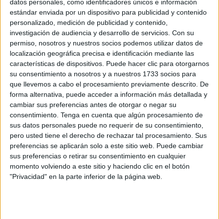
datos personales, como identificadores únicos e información
estándar enviada por un dispositivo para publicidad y contenido
El IEC organiza unas jornadas de arquitectura
personalizado, medición de publicidad y contenido,
y urbanismo
investigación de audiencia y desarrollo de servicios.
Con su
POR
B.MARTÍNEZ
01/02/2020
0
permiso, nosotros y nuestros socios podemos utilizar datos de
localización geográfica precisa e identificación mediante las
Se busca horizonte para Ceuta
características de dispositivos. Puede hacer clic para otorgarnos
POR
E.F.
19/12/2019
1
su consentimiento a nosotros y a nuestros 1733 socios para
que llevemos a cabo el procesamiento previamente descrito. De
Cinco especies de anfibios locales aparecerán
forma alternativa, puede acceder a información más detallada y
en los colegios de Ceuta
cambiar sus preferencias antes de otorgar o negar su
POR
E.F.
09/12/2019
0
consentimiento.
Tenga en cuenta que algún procesamiento de
sus datos personales puede no requerir de su consentimiento,
Estos son todos los datos de la convocatoria
pero usted tiene el derecho de rechazar tal procesamiento. Sus
extraordinaria de ayudas a la investigación
preferencias se aplicarán solo a este sitio web. Puede cambiar
del IEC
sus preferencias o retirar su consentimiento en cualquier
POR
E.F.
25/11/2019
0
momento volviendo a este sitio y haciendo clic en el botón
"Privacidad" en la parte inferior de la página web.
El poeta marroquí, Mourad Kadiri, muestra su
“yo interior” en ‘Tranvía’
POR
SILVIA VIVANCOS
21/11/2019
0