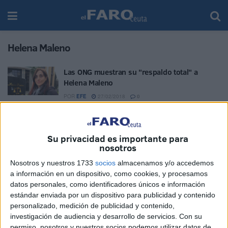
Helena Maleno
Las ONG muestran su "respaldo total" a
Helena Maleno
POR
EFE
27/02/2018
0
Las ONG piden al Gobierno medidas ante la
situación de Helena Maleno en Marruecos
Su privacidad es importante para
POR
REDACCIÓN
30/01/2018
0
nosotros
El juicio a Helena Maleno, aplazado hasta el
Nosotros y nuestros 1733
socios
almacenamos y/o accedemos
día 10 de enero
a información en un dispositivo, como cookies, y procesamos
POR
REDACCIÓN
27/12/2017
0
datos personales, como identificadores únicos e información
estándar enviada por un dispositivo para publicidad y contenido
personalizado, medición de publicidad y contenido,
1
2
investigación de audiencia y desarrollo de servicios.
Con su
permiso, nosotros y nuestros socios podemos utilizar datos de