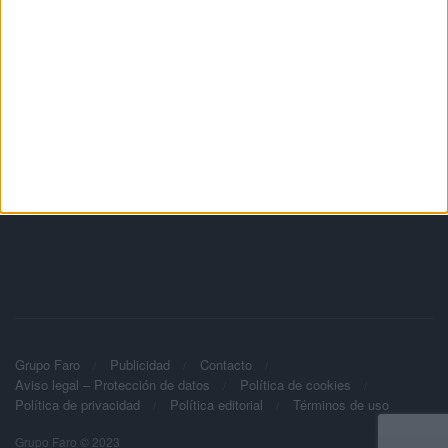
Grupo Faro
Publicidad
Contacto
Aviso legal – Protección de datos
Política de cookies
Política de privacidad
Política editorial
Términos de uso
Grupo Faro © 2023