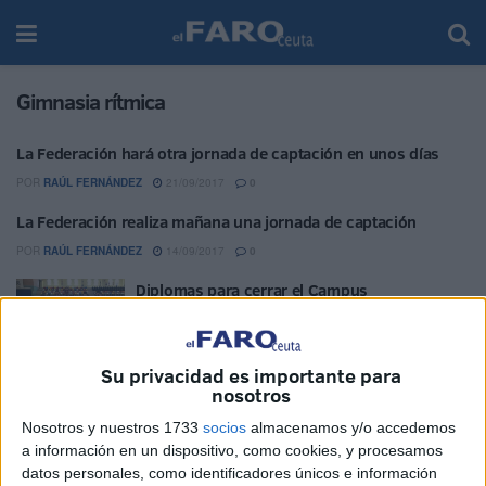
Gimnasia rítmica
La Federación hará otra jornada de captación en unos días
POR
RAÚL FERNÁNDEZ
21/09/2017
0
La Federación realiza mañana una jornada de captación
POR
RAÚL FERNÁNDEZ
14/09/2017
0
Diplomas para cerrar el Campus
POR
RAÚL FERNÁNDEZ
09/09/2017
0
Convivencia en el Campus
Su privacidad es importante para
nosotros
POR
REDACCIÓN
07/09/2017
0
Nosotros y nuestros 1733
socios
almacenamos y/o accedemos
Campus para ser las mejores
a información en un dispositivo, como cookies, y procesamos
datos personales, como identificadores únicos e información
POR
RAÚL FERNÁNDEZ
05/09/2017
0