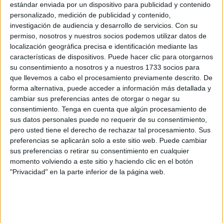
estándar enviada por un dispositivo para publicidad y contenido
El Campus se estrena con la primera sesión y
personalizado, medición de publicidad y contenido,
una exhibición por el Día de Ceuta
investigación de audiencia y desarrollo de servicios.
Con su
permiso, nosotros y nuestros socios podemos utilizar datos de
POR
RAÚL FERNÁNDEZ
04/09/2017
0
localización geográfica precisa e identificación mediante las
El ‘Guillermo Molina’ acoge hoy una nueva
características de dispositivos. Puede hacer clic para otorgarnos
edición del Campus de Verano
su consentimiento a nosotros y a nuestros 1733 socios para
que llevemos a cabo el procesamiento previamente descrito. De
POR
REDACCIÓN
04/09/2017
0
forma alternativa, puede acceder a información más detallada y
Deporte aún mantiene abierta la inscripción
cambiar sus preferencias antes de otorgar o negar su
consentimiento.
Tenga en cuenta que algún procesamiento de
POR
JUAN CARLOS SÁNCHEZ
29/08/2017
0
sus datos personales puede no requerir de su consentimiento,
pero usted tiene el derecho de rechazar tal procesamiento. Sus
Deporte abre hoy el plazo para las nuevas
preferencias se aplicarán solo a este sitio web. Puede cambiar
inscripciones
sus preferencias o retirar su consentimiento en cualquier
POR
REDACCIÓN
16/08/2017
0
momento volviendo a este sitio y haciendo clic en el botón
"Privacidad" en la parte inferior de la página web.
El Campus de gimnasia volverá a tener a las
mismas entrenadoras
POR
REDACCIÓN
12/08/2017
0