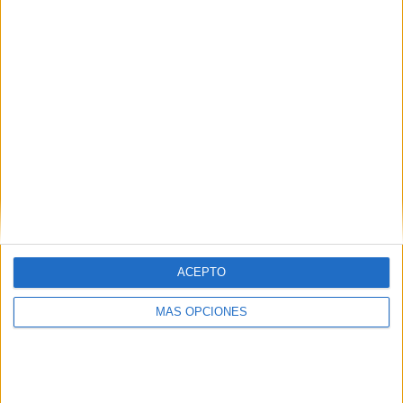
1
…
25
26
27
…
32
ACEPTO
MÁS OPCIONES