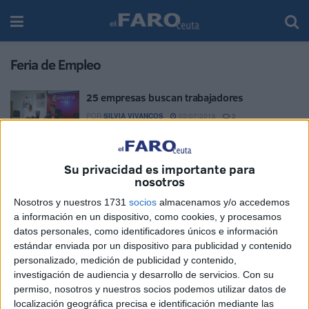
Feria de Empleo
25 empresas buscan trabajadores
POR
SILVIA VIVANCOS
03/07/2018
2
1
2
3
Su privacidad es importante para
nosotros
Nosotros y nuestros 1731
socios
almacenamos y/o accedemos
a información en un dispositivo, como cookies, y procesamos
datos personales, como identificadores únicos e información
estándar enviada por un dispositivo para publicidad y contenido
personalizado, medición de publicidad y contenido,
investigación de audiencia y desarrollo de servicios.
Con su
permiso, nosotros y nuestros socios podemos utilizar datos de
localización geográfica precisa e identificación mediante las