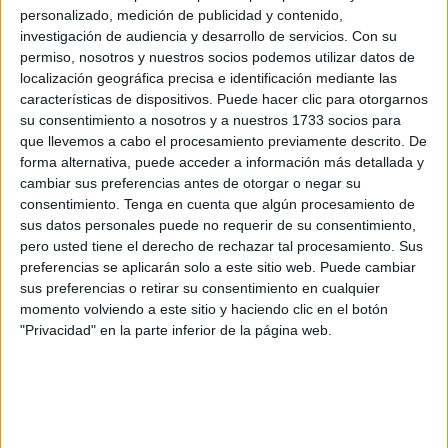
La entrega de trofeos pone fin a la ‘II Hércules
personalizado, medición de publicidad y contenido,
Bike Race’
investigación de audiencia y desarrollo de servicios.
Con su
POR
RAÚL FERNÁNDEZ
20/10/2024
4
permiso, nosotros y nuestros socios podemos utilizar datos de
localización geográfica precisa e identificación mediante las
El Centro Ecuestre de Ceuta acoge dos duras
características de dispositivos. Puede hacer clic para otorgarnos
pruebas deportivas este sábado
su consentimiento a nosotros y a nuestros 1733 socios para
POR
JUAN CARLOS SÁNCHEZ
17/06/2022
0
que llevemos a cabo el procesamiento previamente descrito. De
forma alternativa, puede acceder a información más detallada y
Buen rendimiento de los policías locales de
cambiar sus preferencias antes de otorgar o negar su
Ceuta en el Campeonato de España de BTT
consentimiento.
Tenga en cuenta que algún procesamiento de
POR
SUSANA IÑESTA
28/09/2019
0
sus datos personales puede no requerir de su consentimiento,
pero usted tiene el derecho de rechazar tal procesamiento. Sus
Emocionante homenaje a Fran en la Marcha
preferencias se aplicarán solo a este sitio web. Puede cambiar
Ciclodeportiva
sus preferencias o retirar su consentimiento en cualquier
POR
DANIEL VICENTE
21/05/2017
0
momento volviendo a este sitio y haciendo clic en el botón
"Privacidad" en la parte inferior de la página web.
Dominio de Carlos Guzmán en Manilva
POR
REDACCIÓN
26/09/2016
0